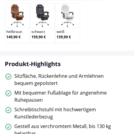
hellbraun
schwarz
weiß
hellbraun
schwarz
weiß
149,90 €
159,90 €
139,90 €
Produkt-Highlights
Sitzfläche, Rückenlehne und Armlehnen
bequem gepolstert
Mit bequemer Fußablage für angenehme
Ruhepausen
Schreibtischstuhl mit hochwertigem
Kunstlederbezug
Gestell aus verchromtem Metall, bis 130 kg
belastbar