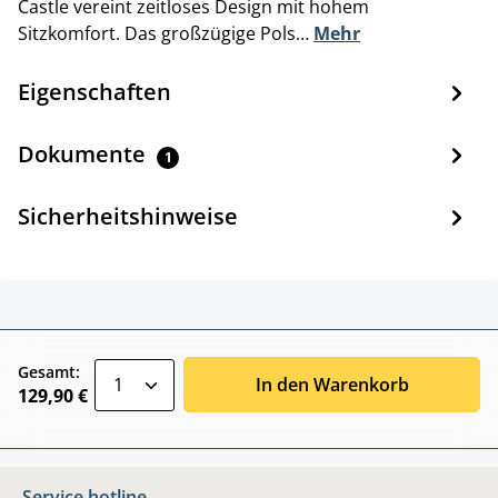
Castle vereint zeitloses Design mit hohem
Sitzkomfort. Das großzügige Pols…
Mehr
Eigenschaften
Dokumente
1
Sicherheitshinweise
zentheme.component.product.quantitySele
Gesamt:
In den Warenkorb
129,90 €
Service hotline