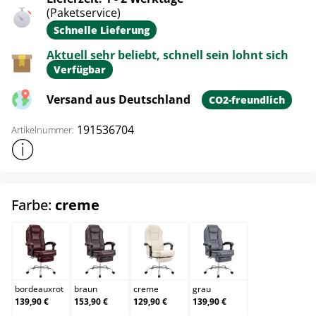
(Paketservice)
Schnelle Lieferung
Aktuell sehr beliebt, schnell sein lohnt sich
Verfügbar
Versand aus Deutschland
CO2-freundlich
191536704
Artikelnummer:
Weitere Produktinformationen anzeigen
auswählen
Farbe:
creme
bordeauxrot
braun
creme
grau
bordeauxrot
braun
creme
grau
139,90 €
153,90 €
129,90 €
139,90 €