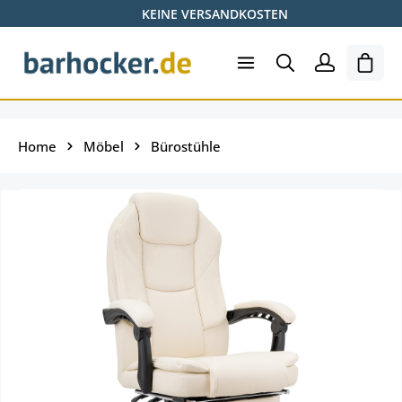
KEINE VERSANDKOSTEN
Zum Hauptinhalt springen
Shopp
Home
Möbel
Bürostühle