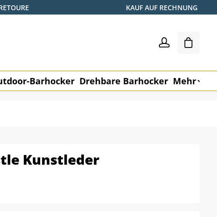
 RETOURE
KAUF AUF RECHNUNG
Warenk
utdoor-Barhocker
Drehbare Barhocker
Mehr
M
tle Kunstleder