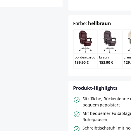
auswähl
Farbe:
hellbraun
bordeauxrot
braun
bordeauxrot
braun
cre
139,90 €
153,90 €
129,
Produkt-Highlights
Sitzfläche, Rückenlehn
bequem gepolstert
Mit bequemer Fußablag
Ruhepausen
Schreibtischstuhl mit h