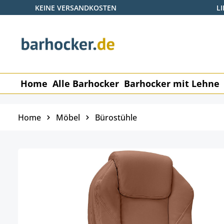
KEINE VERSANDKOSTEN
L
 Hauptinhalt springen
Zur Suche springen
Zur Hauptnavigation springen
Home
Alle Barhocker
Barhocker mit Lehne
Home
Möbel
Bürostühle