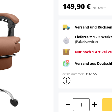
149,90 €
inkl. MwSt.
Versand und Rücksen
Lieferzeit: 1 - 2 Werk
(Paketservice)
Nur noch 1 Artikel v
Versand aus Deutsch
316155
Artikelnummer:
Weitere Produktinformatione
Produkt Anzahl: G