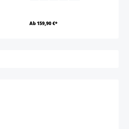
Ab 159,90 €*
Ab 1
Details