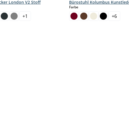
cker London V2 Stoff
Bürostuhl Kolumbus Kunstled
hlen
auswählen
Farbe
+
1
+
6