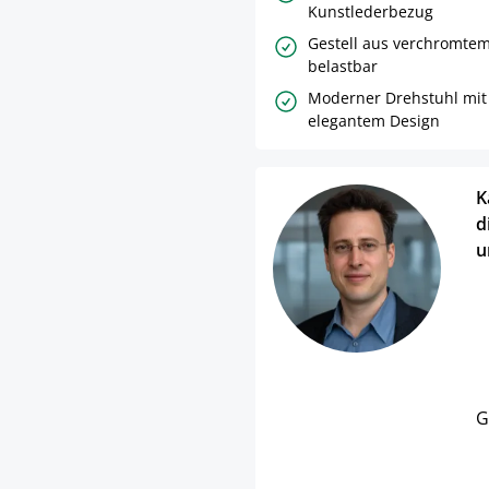
Kunstlederbezug
Gestell aus verchromtem 
belastbar
Moderner Drehstuhl mit
elegantem Design
K
d
u
G