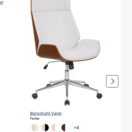
er
Bürostuhl Varel
Büro
auswählen
Farbe
Farbe
+
4