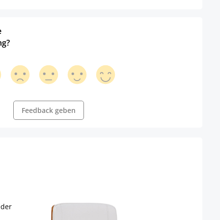
e
ng?
Feedback geben