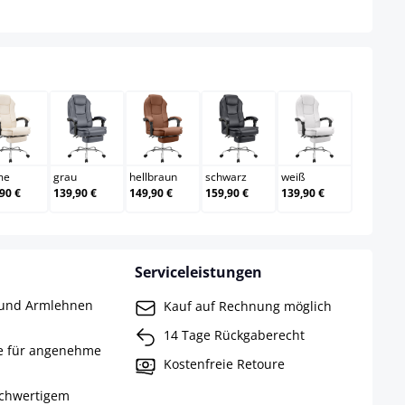
en
creme
grau
hellbraun
schwarz
weiß
me
grau
hellbraun
schwarz
weiß
90 €
139,90 €
149,90 €
159,90 €
139,90 €
Serviceleistungen
e und Armlehnen
Kauf auf Rechnung möglich
14 Tage Rückgaberecht
e für angenehme
Kostenfreie Retoure
ochwertigem