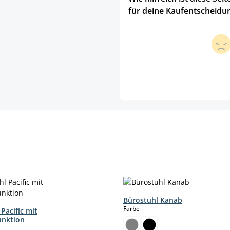
für deine Kaufentscheidu
Bürostuhl Kanab
auswählen
Farbe
Pacific mit
unktion
hlen