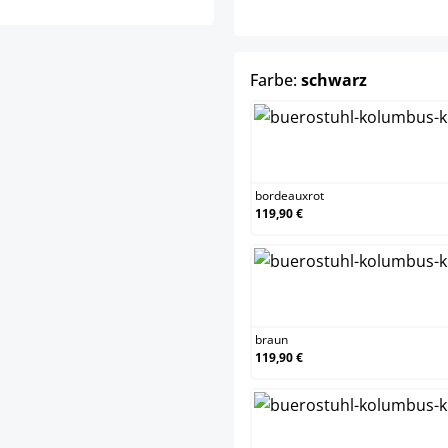
auswähle
Farbe:
schwarz
bor
bordeauxrot
119,90 €
bra
braun
119,90 €
cre