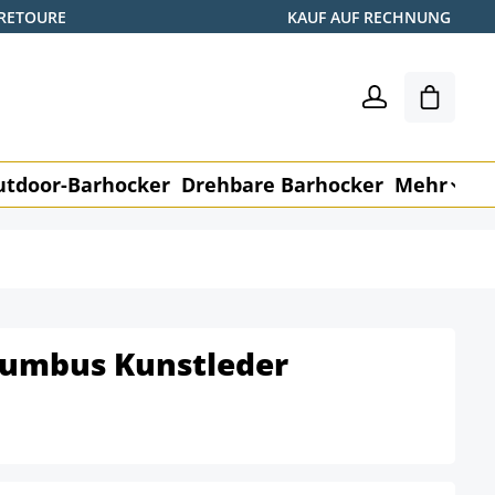
 RETOURE
KAUF AUF RECHNUNG
Warenk
utdoor-Barhocker
Drehbare Barhocker
Mehr
M
lumbus Kunstleder