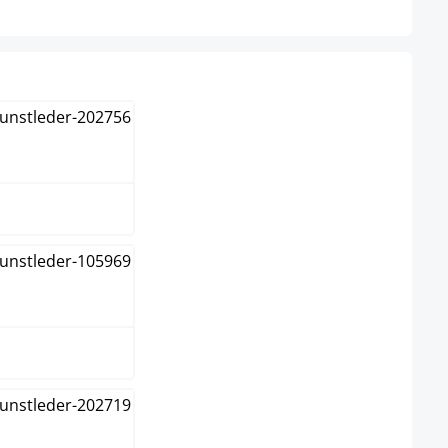
n
deauxrot
un
me