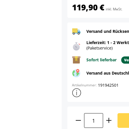
119,90 €
inkl. MwSt.
Versand und Rücksen
Lieferzeit: 1 - 2 Werk
(Paketservice)
Sofort lieferbar
Ve
Versand aus Deutsch
191942501
Artikelnummer:
Weitere Produktinformatione
Produkt Anzahl: G