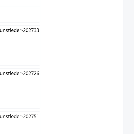
u
braun
nge