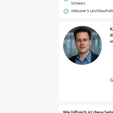
Schwarz.
Inklusive 5 Leichtlaufroll
K
d
u
G
Wie hilfreich ist diese Seit