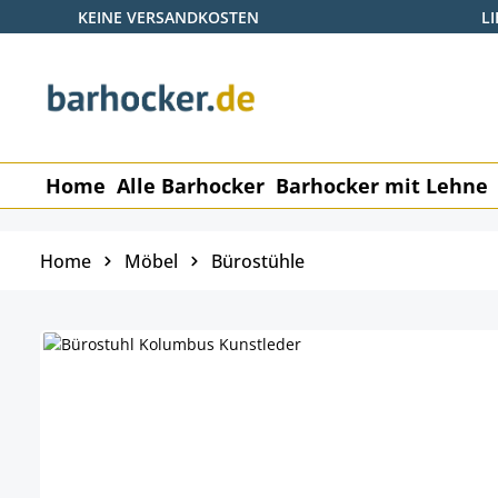
KEINE VERSANDKOSTEN
L
 Hauptinhalt springen
Zur Suche springen
Zur Hauptnavigation springen
Home
Alle Barhocker
Barhocker mit Lehne
Home
Möbel
Bürostühle