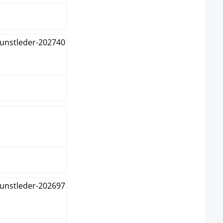
warz
warz/schwarz