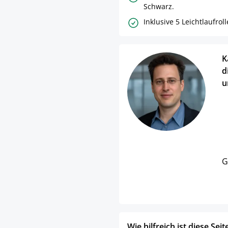
Schwarz.
Inklusive 5 Leichtlaufroll
K
d
u
G
Wie hilfreich ist diese Seit