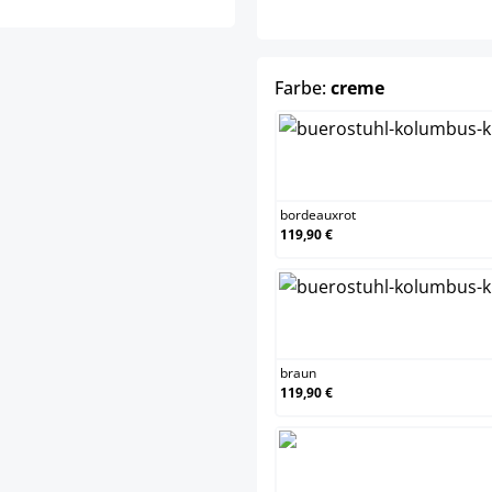
auswählen
Farbe:
creme
bor
bordeauxrot
119,90 €
bra
braun
119,90 €
cre