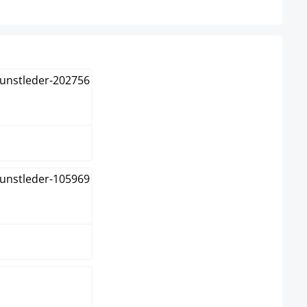
deauxrot
un
me