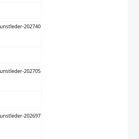
warz
warz/schwarz