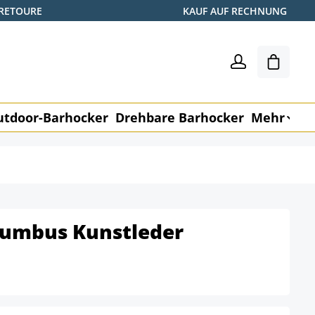
 RETOURE
KAUF AUF RECHNUNG
Warenk
utdoor-Barhocker
Drehbare Barhocker
Mehr
M
lumbus Kunstleder