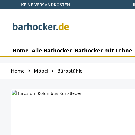
KEINE VERSANDKOSTEN
L
 Hauptinhalt springen
Zur Suche springen
Zur Hauptnavigation springen
Home
Alle Barhocker
Barhocker mit Lehne
Home
Möbel
Bürostühle