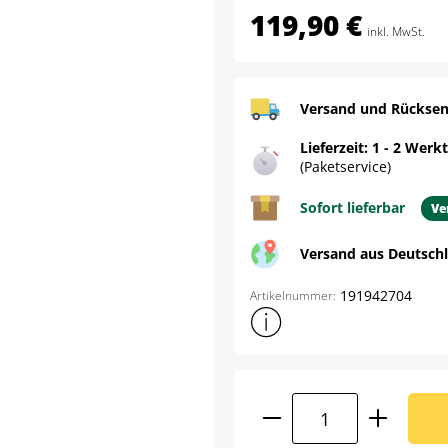
119,90 €
inkl. MwSt.
Versand und Rücksen
Lieferzeit: 1 - 2 Werk
(Paketservice)
Sofort lieferbar
Ve
Versand aus Deutsch
191942704
Artikelnummer:
Weitere Produktinformatione
Produkt Anzahl: G