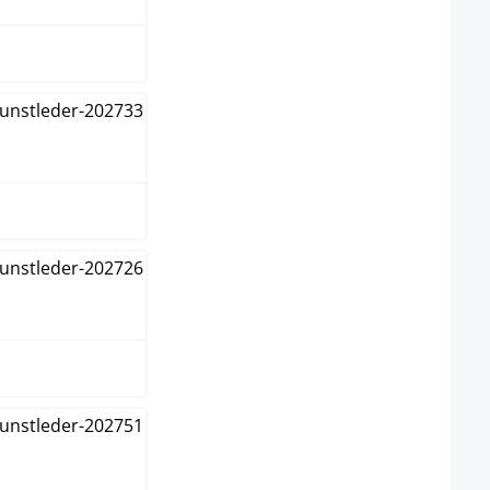
u
braun
nge