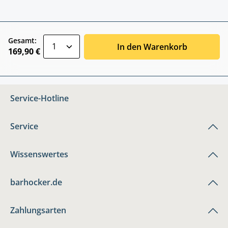
zentheme.component.product.quantitySele
Gesamt:
In den Warenkorb
169,90 €
Service-Hotline
Service
Wissenswertes
barhocker.de
Zahlungsarten