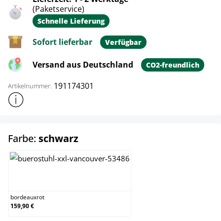
(Paketservice)
Schnelle Lieferung
Sofort lieferbar
Verfügbar
Versand aus Deutschland
CO2-freundlich
191174301
Artikelnummer:
Weitere Produktinformationen anzeigen
auswählen
Farbe:
schwarz
bordeauxrot
bordeauxrot
159,90 €