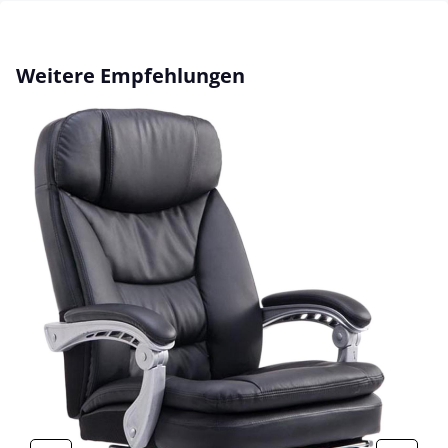
Produktgalerie überspringen
Weitere Empfehlungen