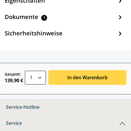
Eigenschaften
Dokumente
1
Sicherheitshinweise
zentheme.component.product.quantitySele
Gesamt:
In den Warenkorb
139,90 €
Service-Hotline
Service