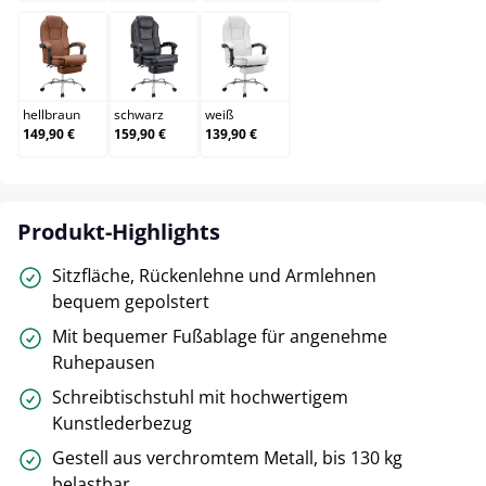
hellbraun
schwarz
weiß
hellbraun
schwarz
weiß
149,90 €
159,90 €
139,90 €
Produkt-Highlights
Sitzfläche, Rückenlehne und Armlehnen
bequem gepolstert
Mit bequemer Fußablage für angenehme
Ruhepausen
Schreibtischstuhl mit hochwertigem
Kunstlederbezug
Gestell aus verchromtem Metall, bis 130 kg
belastbar