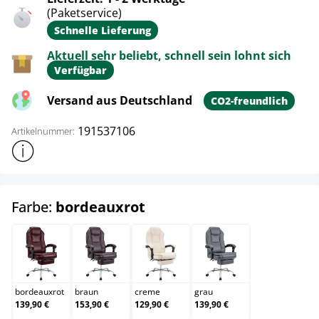
(Paketservice)
Schnelle Lieferung
Aktuell sehr beliebt, schnell sein lohnt sich
Verfügbar
Versand aus Deutschland
CO2-freundlich
191537106
Artikelnummer:
Weitere Produktinformationen anzeigen
auswählen
Farbe:
bordeauxrot
bordeauxrot
braun
creme
grau
bordeauxrot
braun
creme
grau
139,90 €
153,90 €
129,90 €
139,90 €