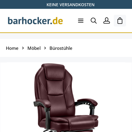
KEINE VERSANDKOSTEN
Zum Hauptinhalt springen
Ware
Home
Möbel
Bürostühle