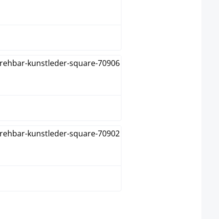
orange
schwarz
weiß
wählen