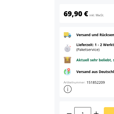
69,90 €
inkl. MwSt.
Versand und Rücksen
Lieferzeit: 1 - 2 Werk
(Paketservice)
Aktuell sehr beliebt, 
Versand aus Deutsch
151852209
Artikelnummer:
Weitere Produktinformatione
Produkt Anzahl: G