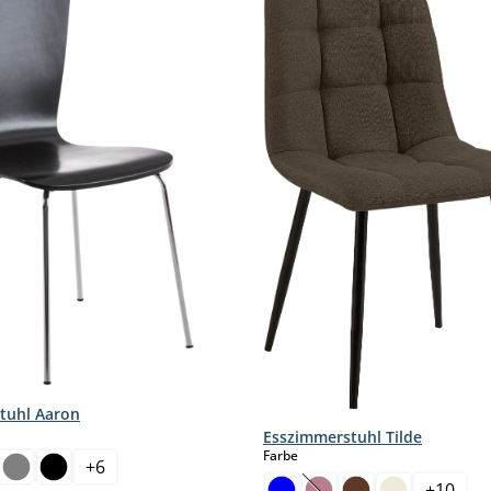
tuhl Aaron
hlen
Esszimmerstuhl Tilde
auswählen
Farbe
+
6
+
10