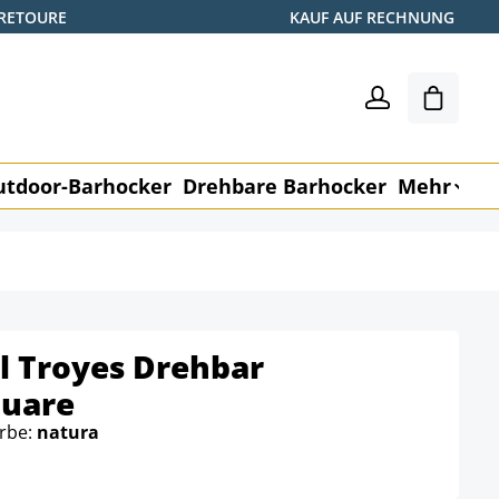
 RETOURE
KAUF AUF RECHNUNG
Warenk
utdoor-Barhocker
Drehbare Barhocker
Mehr
M
l Troyes Drehbar
quare
arbe:
natura