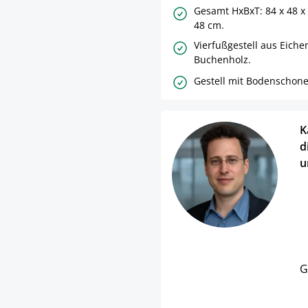
Gesamt HxBxT: 84 x 48 x 
48 cm.
Vierfußgestell aus Eiche
Buchenholz.
Gestell mit Bodenschone
K
d
u
G