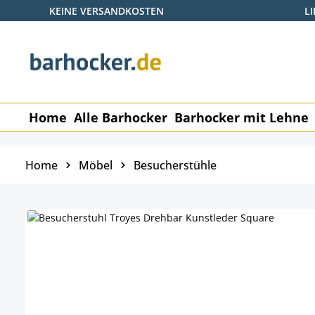
KEINE VERSANDKOSTEN
L
 Hauptinhalt springen
Zur Suche springen
Zur Hauptnavigation springen
Home
Alle Barhocker
Barhocker mit Lehne
Home
Möbel
Besucherstühle