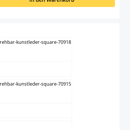
grau
grün