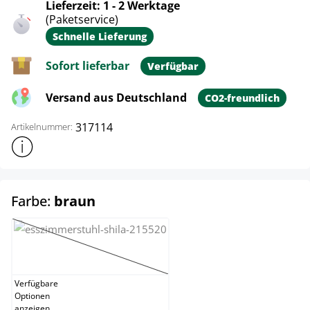
Lieferzeit: 1 - 2 Werktage
(Paketservice)
Schnelle Lieferung
Sofort lieferbar
Verfügbar
Versand aus Deutschland
CO2-freundlich
317114
Artikelnummer:
Weitere Produktinformationen anzeigen
auswählen
Farbe:
braun
beige
(Diese Option ist zurzeit nicht verfügbar.)
Verfügbare
Optionen
anzeigen