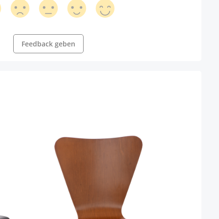
Feedback geben
Besu
Farbe