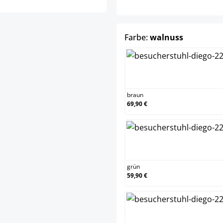
auswähle
Farbe:
walnuss
braun
braun
69,90 €
grün
grün
59,90 €
lila