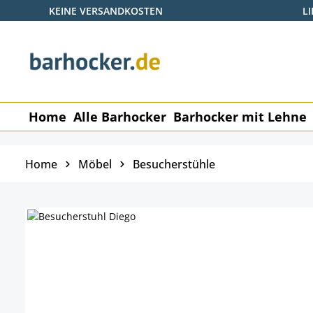
KEINE VERSANDKOSTEN
L
 Hauptinhalt springen
Zur Suche springen
Zur Hauptnavigation springen
Home
Alle Barhocker
Barhocker mit Lehne
Home
Möbel
Besucherstühle