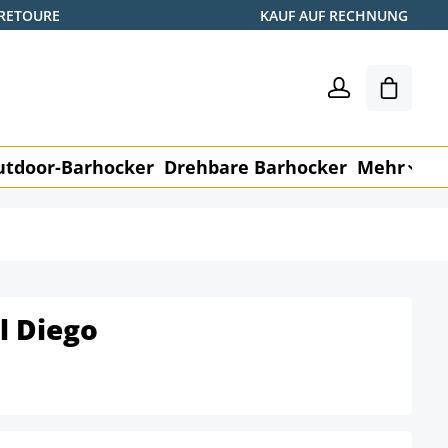
 RETOURE
KAUF AUF RECHNUNG
Warenk
utdoor-Barhocker
Drehbare Barhocker
Mehr
M
l Diego