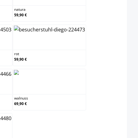
natura
59,90 €
rot
rot
59,90 €
walnuss
walnuss
69,90 €