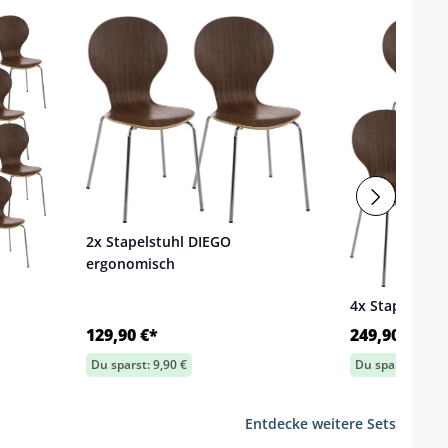
2x Stapelstuhl DIEGO
ergonomisch
4x Stapelstuh
129,90 €*
249,90 €*
Du sparst: 9,90 €
Du sparst: 29,70
Entdecke weitere Sets