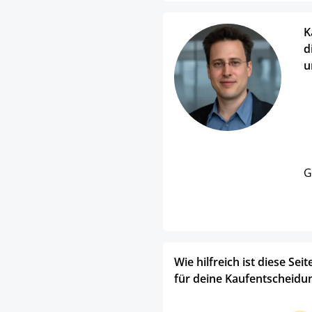
K
d
u
G
Wie hilfreich ist diese Seit
für deine Kaufentscheidu