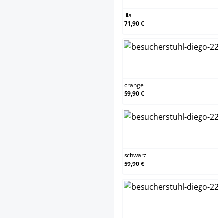
lila
71,90 €
orange
orange
59,90 €
schwarz
schwarz
59,90 €
weiß