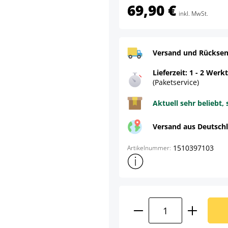
69,90 €
inkl. MwSt.
Versand und Rücksen
Lieferzeit: 1 - 2 Werk
(Paketservice)
Aktuell sehr beliebt, 
Versand aus Deutsch
1510397103
Artikelnummer:
Weitere Produktinformatione
Produkt Anzahl: G