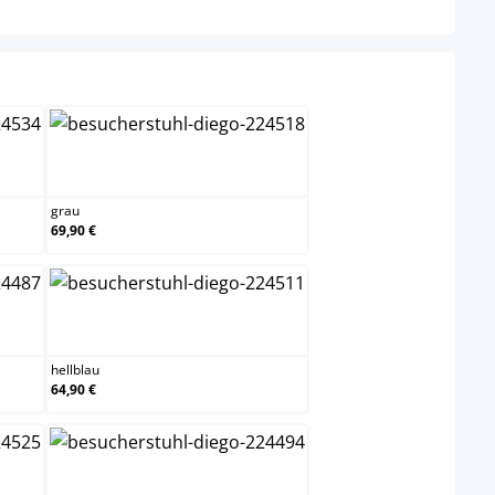
n
grau
grau
69,90 €
hellblau
hellblau
64,90 €
natura