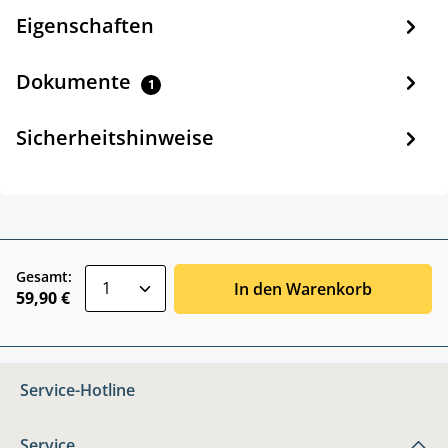
Eigenschaften
Dokumente
1
Sicherheitshinweise
zentheme.component.product.quantitySele
Gesamt:
In den Warenkorb
59,90 €
Service-Hotline
Service