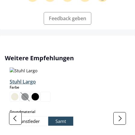
Feedback geben
Produktgalerie überspringen
Weitere Empfehlungen
Stuhl Largo
auswählen
Farbe
(Diese Option ist zurzeit nicht verfügbar.)
auswählen
Grundmaterial
Kunstleder
Samt