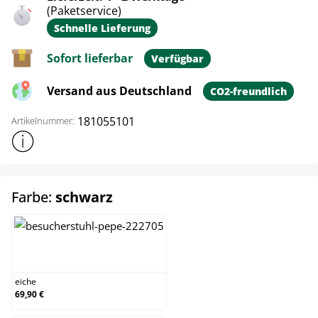
(Paketservice)
Schnelle Lieferung
Sofort lieferbar
Verfügbar
Versand aus Deutschland
CO2-freundlich
181055101
Artikelnummer:
Weitere Produktinformationen anzeigen
auswählen
Farbe:
schwarz
eiche
eiche
69,90 €