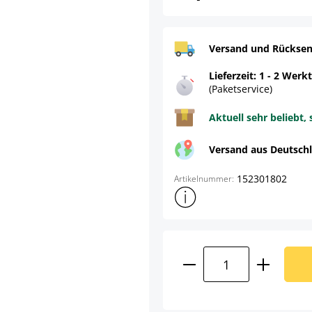
Versand und Rücksen
Lieferzeit: 1 - 2 Werk
(Paketservice)
Aktuell sehr beliebt, 
Versand aus Deutsch
152301802
Artikelnummer:
Weitere Produktinformatione
Produkt Anzahl: G