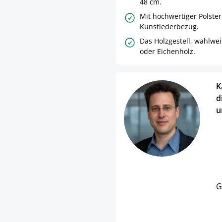
48 cm.
Mit hochwertiger Polste
Kunstlederbezug.
Das Holzgestell, wahlwe
oder Eichenholz.
K
d
u
G