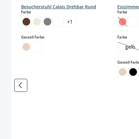
Besucherstuhl Calais Drehbar Rund
Esszimmer
auswählen
auswä
Farbe
Farbe
+
1
(Diese O
auswählen
auswä
Gestell Farbe
Farbe
gelb
(Die
Gestell Farb