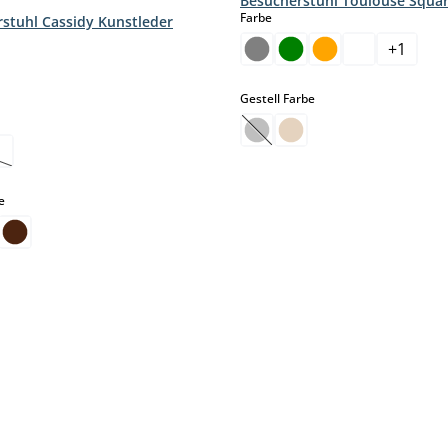
Besucherstuhl Toulouse Squa
auswählen
Farbe
stuhl Cassidy Kunstleder
hlen
+
1
ption ist zurzeit nicht verfügbar.)
auswählen
Gestell Farbe
hlen
(Diese Option ist zurzeit nic
se Option ist zurzeit nicht verfügbar.)
auswählen
e