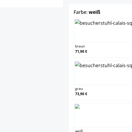
auswählen
Farbe:
weiß
braun
braun
71,90 €
grau
grau
73,90 €
weiß
weiß