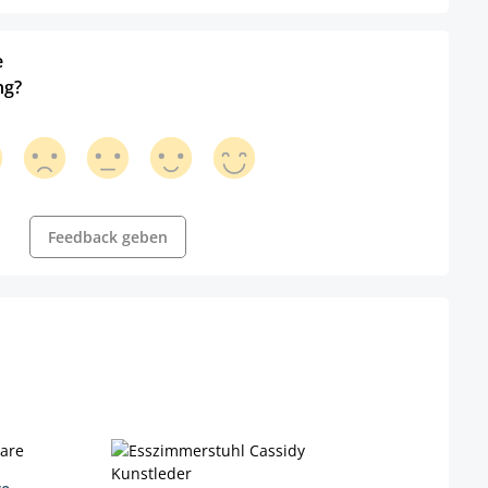
e
ng?
Feedback geben