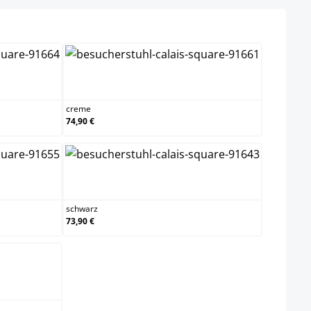
creme
creme
74,90 €
schwarz
schwarz
73,90 €