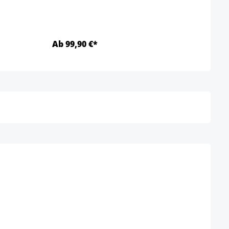
Ab 99,90 €*
Ab 5
Details