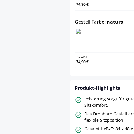
74,90 €
aus
Gestell Farbe:
natura
natura
natura
74,90 €
Produkt-Highlights
Polsterung sorgt für gut
Sitzkomfort.
Das Drehbare Gestell er
flexible Sitzposition.
Gesamt HxBxT: 84 x 48 x