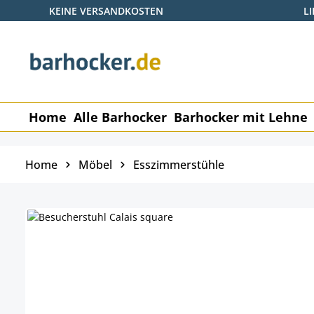
KEINE VERSANDKOSTEN
L
 Hauptinhalt springen
Zur Suche springen
Zur Hauptnavigation springen
Home
Alle Barhocker
Barhocker mit Lehne
Home
Möbel
Esszimmerstühle