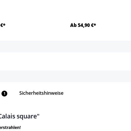
 €*
Ab 54,90 €*
Details
Details
Sicherheitshinweise
1
alais square"
erstrahlen!