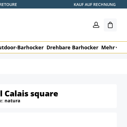
 RETOURE
KAUF AUF RECHNUNG
Warenk
utdoor-Barhocker
Drehbare Barhocker
Mehr
M
 Calais square
be:
natura