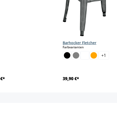
Barhocker Fletcher
auswählen
Farbvarianten
+
1
 €*
39,90 €*
Details
Details