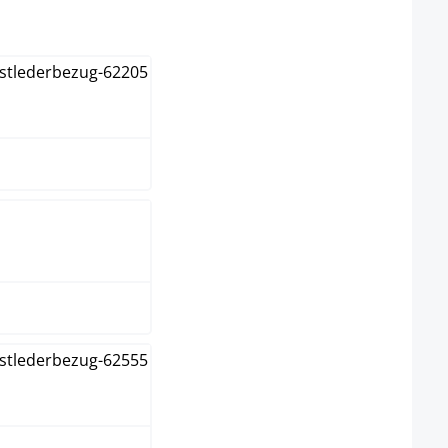
swählen
lstahl
hwarz
iß