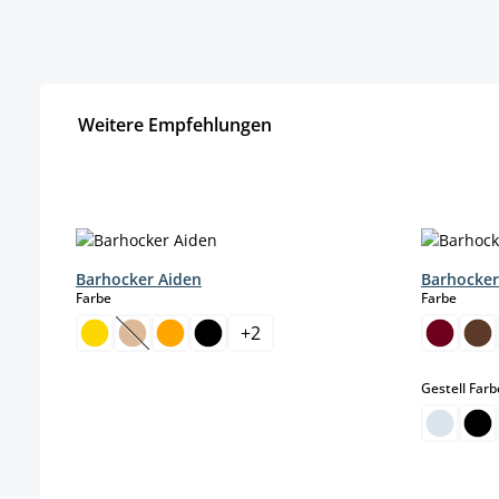
Weitere Empfehlungen
Produktgalerie überspringen
Barhocker Aiden
Barhocker
auswählen
auswä
Farbe
Farbe
+
2
(Diese Option ist zurzeit nicht verfügbar.)
Gestell Farb