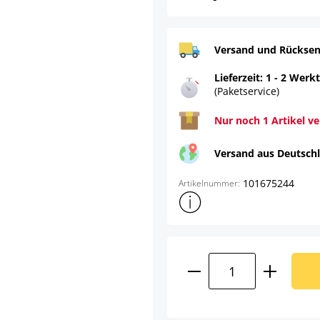
Versand und Rücksen
Lieferzeit: 1 - 2 Werk
(Paketservice)
Nur noch 1 Artikel v
Versand aus Deutsch
101675244
Artikelnummer:
Weitere Produktinformatione
Produkt Anzahl: G