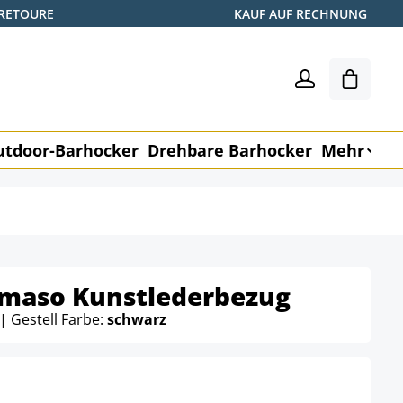
 RETOURE
KAUF AUF RECHNUNG
Shoppin
utdoor-Barhocker
Drehbare Barhocker
Mehr
M
maso Kunstlederbezug
| Gestell Farbe:
schwarz