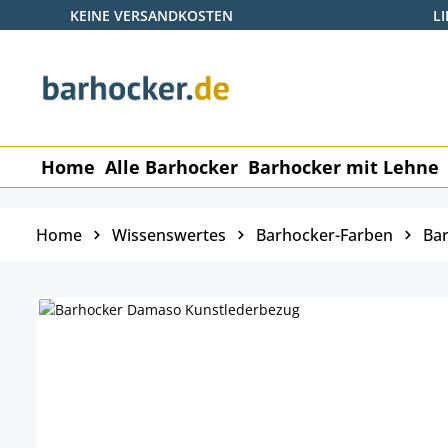
KEINE VERSANDKOSTEN
L
 Hauptinhalt springen
Zur Suche springen
Zur Hauptnavigation springen
Home
Alle Barhocker
Barhocker mit Lehne
Home
Wissenswertes
Barhocker-Farben
Bar