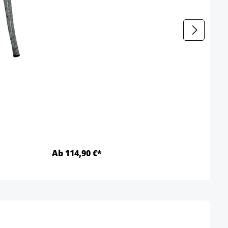
Ab 114,90 €*
Ab 1
Details