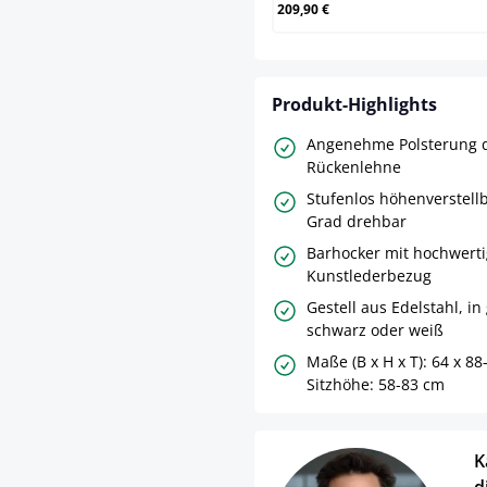
209,90 €
Produkt-Highlights
Angenehme Polsterung d
Rückenlehne
Stufenlos höhenverstell
Grad drehbar
Barhocker mit hochwert
Kunstlederbezug
Gestell aus Edelstahl, in
schwarz oder weiß
Maße (B x H x T): 64 x 88
Sitzhöhe: 58-83 cm
K