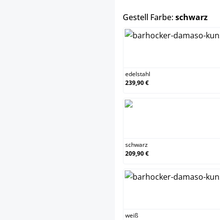
au
Gestell Farbe:
schwarz
ede
edelstahl
239,90 €
sc
schwarz
209,90 €
we
weiß