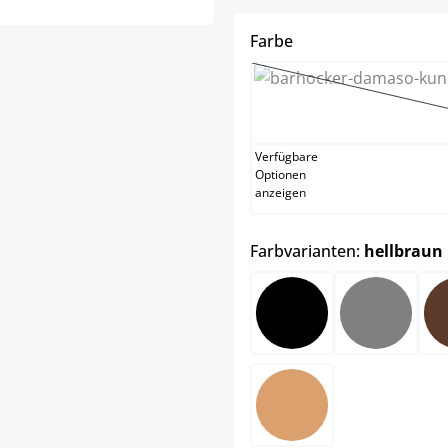
auswählen
Farbe
gr
(Di
Verfügbare
Optionen
anzeigen
Farbvarianten:
hellbraun
schwarz
grau
hellbraun