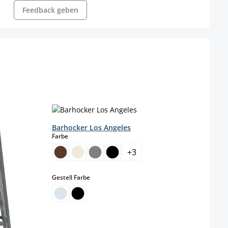
Feedback geben
Barhocker Los Angeles
Barh
auswählen
Farbe
Farbe
+
3
auswählen
Gestell Farbe
Gestel