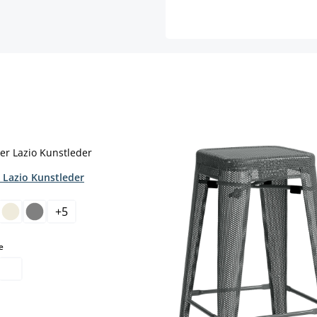
 Lazio Kunstleder
hlen
+
5
auswählen
e