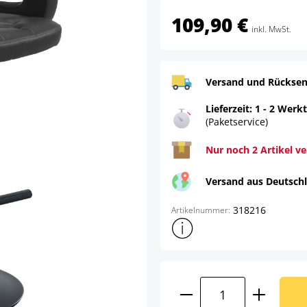
109,90 €
inkl. MwSt.
Versand und Rücksen
Lieferzeit: 1 - 2 Werk
(Paketservice)
Nur noch 2 Artikel v
Versand aus Deutsch
318216
Artikelnummer:
Weitere Produktinformatione
Produkt Anzahl: G