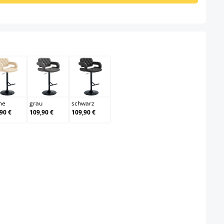
n
creme
grau
schwarz
me
grau
schwarz
90 €
109,90 €
109,90 €
swählen