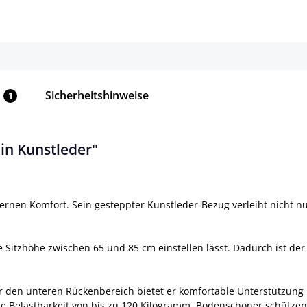
Sicherheitshinweise
1
in Kunstleder"
rnen Komfort. Sein gesteppter Kunstleder-Bezug verleiht nicht nur 
die Sitzhöhe zwischen 65 und 85 cm einstellen lässt. Dadurch ist 
den unteren Rückenbereich bietet er komfortable Unterstützung 
eine Belastbarkeit von bis zu 120 Kilogramm. Bodenschoner schütze