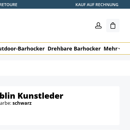
 RETOURE
KAUF AUF RECHNUNG
Warenk
utdoor-Barhocker
Drehbare Barhocker
Mehr
M
blin Kunstleder
Farbe:
schwarz