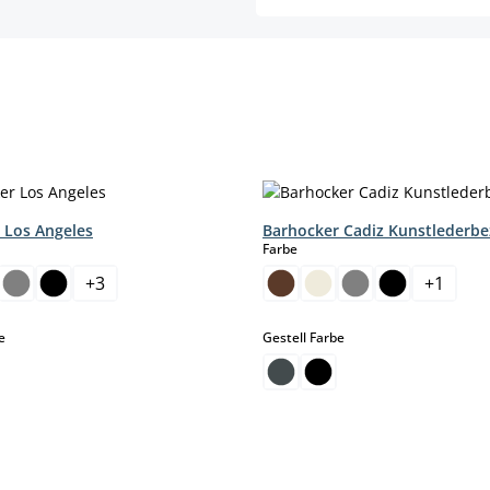
 Los Angeles
Barhocker Cadiz Kunstlederb
hlen
auswählen
Farbe
+
3
+
1
auswählen
auswählen
e
Gestell Farbe