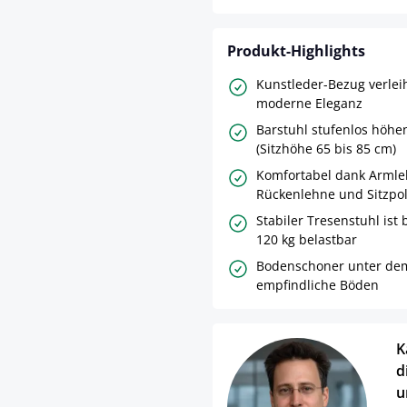
Produkt-Highlights
Kunstleder-Bezug verlei
moderne Eleganz
Barstuhl stufenlos höhen
(Sitzhöhe 65 bis 85 cm)
Komfortabel dank Armle
Rückenlehne und Sitzpo
Stabiler Tresenstuhl ist
120 kg belastbar
Bodenschoner unter dem
empfindliche Böden
K
d
u