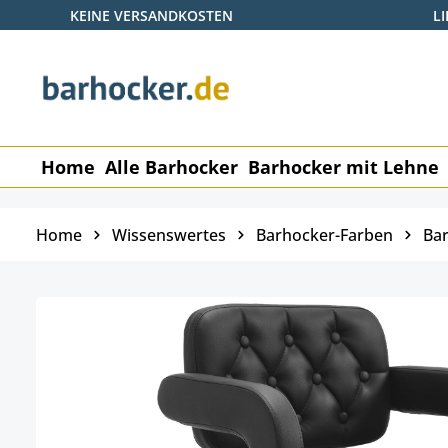
KEINE VERSANDKOSTEN
L
 Hauptinhalt springen
Zur Suche springen
Zur Hauptnavigation springen
Home
Alle Barhocker
Barhocker mit Lehne
Home
Wissenswertes
Barhocker-Farben
Bar