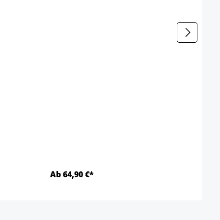
Meta
Farbe
Ab 64,90 €*
Ab 5
Details