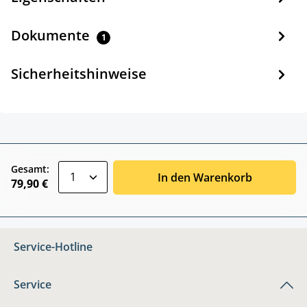
Dokumente
1
Sicherheitshinweise
zentheme.component.product.quantitySele
Gesamt:
In den Warenkorb
79,90 €
Service-Hotline
Service