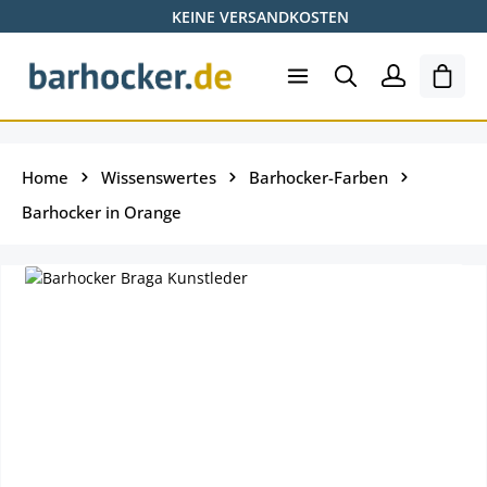
KEINE VERSANDKOSTEN
Zum Hauptinhalt springen
Ware
Home
Wissenswertes
Barhocker-Farben
Barhocker in Orange