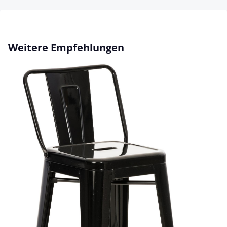
Produktgalerie überspringen
Weitere Empfehlungen