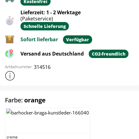
Kostenfrei
Lieferzeit: 1 - 2 Werktage
(Paketservice)
Schnelle Lieferung
Sofort lieferbar
Verfügbar
Versand aus Deutschland
CO2-freundlich
314516
Artikelnummer:
Weitere Produktinformationen anzeigen
auswählen
Farbe:
orange
creme
creme