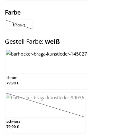
auswählen
Farbe
braun
(Diese Option ist zurzeit nicht verfügbar.)
auswählen
Gestell Farbe:
weiß
chrom
chrom
79,90 €
schwarz
(Diese Option ist zurzeit nicht verfügbar.)
schwarz
79,90 €