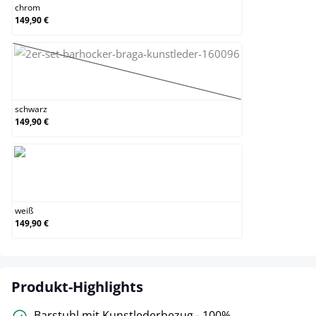
chrom
149,90 €
schwarz
(Diese Option ist zurzeit nicht verfügbar.)
schwarz
149,90 €
weiß
weiß
149,90 €
Produkt-Highlights
Barstuhl mit Kunstlederbezug - 100%