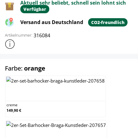
Aktuell sehr beliebt, schnell sein lohnt sich
Verfügbar
Versand aus Deutschland
CO2-freundlich
316084
Artikelnummer:
Weitere Produktinformationen anzeigen
auswählen
Farbe:
orange
creme
creme
149,90 €
grau