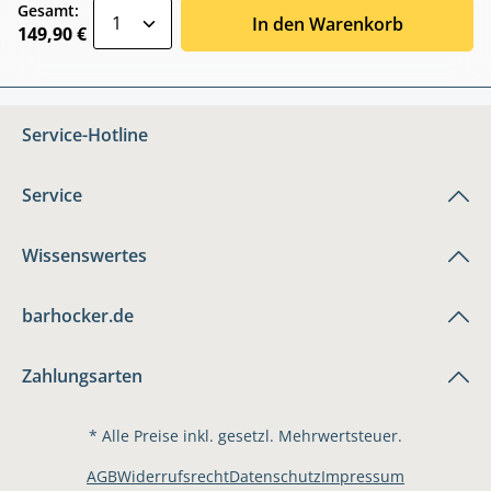
zentheme.component.product.quantitySele
Gesamt:
In den Warenkorb
149,90 €
Service-Hotline
Service
Wissenswertes
barhocker.de
Zahlungsarten
* Alle Preise inkl. gesetzl. Mehrwertsteuer.
AGB
Widerrufsrecht
Datenschutz
Impressum