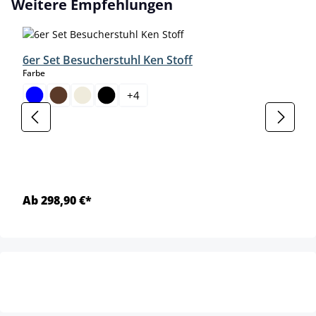
Produktgalerie überspringen
Weitere Empfehlungen
6er Set Besucherstuhl Ken Stoff
auswählen
Farbe
+
4
Ab 298,90 €*