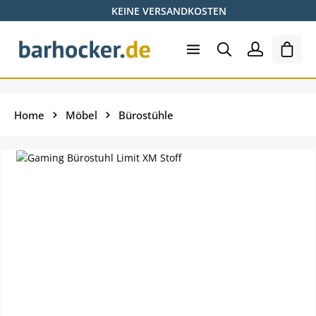
KEINE VERSANDKOSTEN
Zum Hauptinhalt springen
Ware
Home
Möbel
Bürostühle