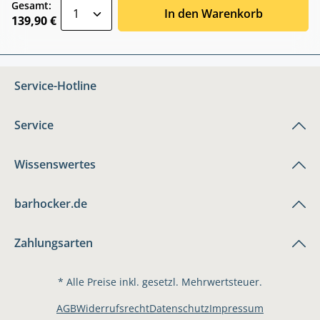
zentheme.component.product.quantitySele
Gesamt:
In den Warenkorb
139,90 €
Service-Hotline
Service
Wissenswertes
barhocker.de
Zahlungsarten
* Alle Preise inkl. gesetzl. Mehrwertsteuer.
AGB
Widerrufsrecht
Datenschutz
Impressum