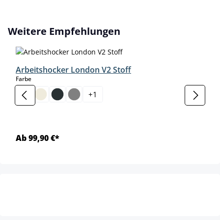
Produktgalerie überspringen
Weitere Empfehlungen
Arbeitshocker London V2 Stoff
auswählen
Farbe
+
1
Ab 99,90 €*