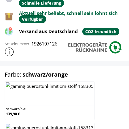
Schnelle Lieferung
Aktuell sehr beliebt, schnell sein lohnt sich
Verfügbar
Versand aus Deutschland
CO2-freundlich
1926107126
Artikelnummer:
Weitere Produktinformationen anzeigen
auswählen
Farbe:
schwarz/orange
schwarz/blau
schwarz
/
blau
139,90 €