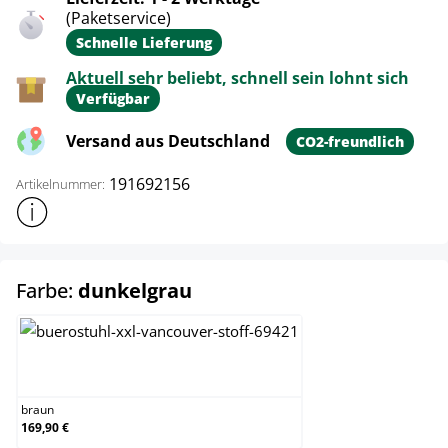
(Paketservice)
Schnelle Lieferung
Aktuell sehr beliebt, schnell sein lohnt sich
Verfügbar
Versand aus Deutschland
CO2-freundlich
191692156
Artikelnummer:
Weitere Produktinformationen anzeigen
auswählen
Farbe:
dunkelgrau
braun
braun
169,90 €