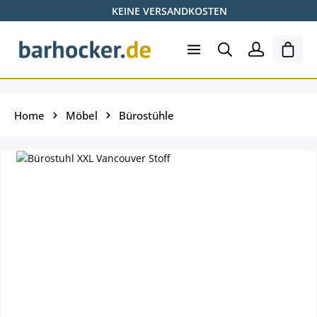
KEINE VERSANDKOSTEN
Zum Hauptinhalt springen
Ware
Home
Möbel
Bürostühle