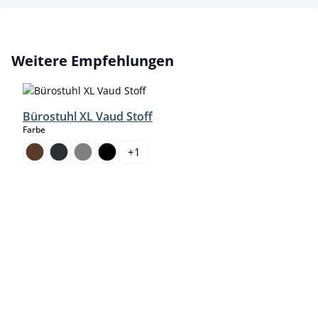
Produktgalerie überspringen
Weitere Empfehlungen
Bürostuhl XL Vaud Stoff
auswählen
Farbe
+
1