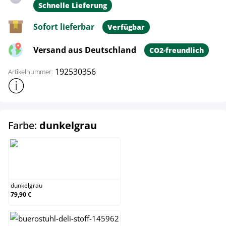
Schnelle Lieferung
Sofort lieferbar
Verfügbar
Versand aus Deutschland
CO2-freundlich
192530356
Artikelnummer:
Weitere Produktinformationen anzeigen
auswählen
Farbe:
dunkelgrau
dunkelgrau
dunkelgrau
79,90 €