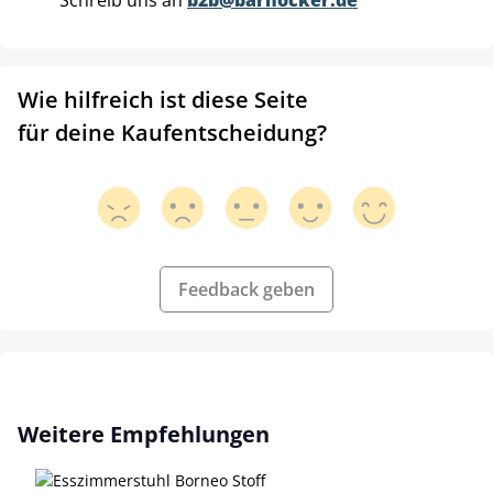
Schreib uns an
b2b@barhocker.de
Wie hilfreich ist diese Seite
für deine Kaufentscheidung?
Feedback geben
Produktgalerie überspringen
Weitere Empfehlungen