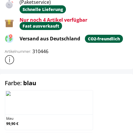
(Paketservice)
Schnelle Lieferung
Nur noch 4 Artikel verfügbar
Fast ausverkauft
Versand aus Deutschland
CO2-freundlich
310446
Artikelnummer:
Weitere Produktinformationen anzeigen
auswählen
Farbe:
blau
blau
blau
99,90 €