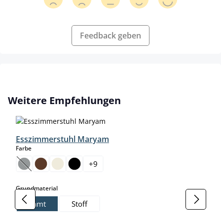
Feedback geben
Produktgalerie überspringen
Weitere Empfehlungen
Esszimmerstuhl Maryam
auswählen
Farbe
+
9
(Diese Option ist zurzeit nicht verfügbar.)
auswählen
Grundmaterial
Samt
Stoff