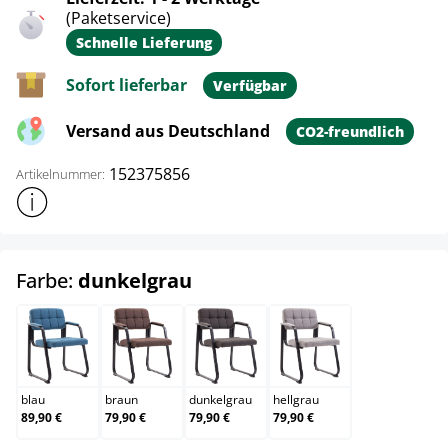
(Paketservice)
Schnelle Lieferung
Sofort lieferbar
Verfügbar
Versand aus Deutschland
CO2-freundlich
152375856
Artikelnummer:
Weitere Produktinformationen anzeigen
auswählen
Farbe:
dunkelgrau
blau
braun
dunkelgrau
hellgrau
blau
braun
dunkelgrau
hellgrau
89,90 €
79,90 €
79,90 €
79,90 €