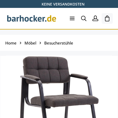
KEINE VERSANDKOSTEN
Zum Hauptinhalt springen
Ware
Home
Möbel
Besucherstühle