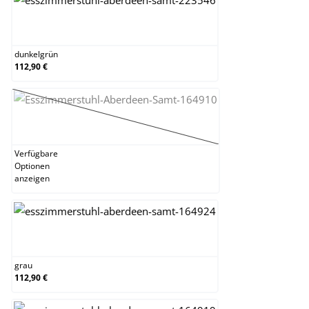
dunkelgrün
dunkelgrün
112,90 €
gelb
(Diese Option ist zurzeit nicht verfügbar.)
Verfügbare
Optionen
anzeigen
grau
grau
112,90 €