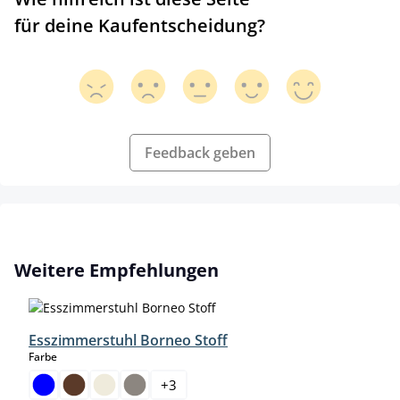
für deine Kaufentscheidung?
Feedback geben
Produktgalerie überspringen
Weitere Empfehlungen
Esszimmerstuhl Borneo Stoff
auswählen
Farbe
+
3