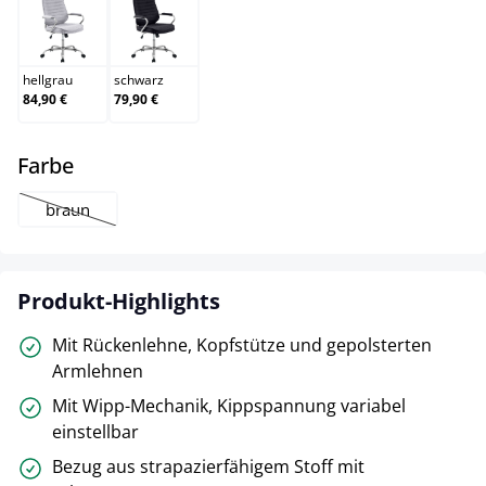
hellgrau
schwarz
hellgrau
schwarz
84,90 €
79,90 €
auswählen
Farbe
braun
(Diese Option ist zurzeit nicht verfügbar.)
Produkt-Highlights
Mit Rückenlehne, Kopfstütze und gepolsterten
Armlehnen
Mit Wipp-Mechanik, Kippspannung variabel
einstellbar
Bezug aus strapazierfähigem Stoff mit