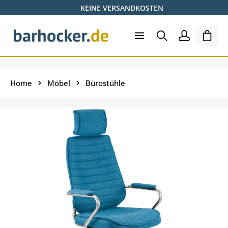
KEINE VERSANDKOSTEN
Zum Hauptinhalt springen
Ware
Home
Möbel
Bürostühle