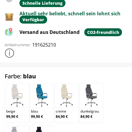
Schnelle Lieferung
Aktuell sehr beliebt, schnell sein lohnt sich
Verfügbar
Versand aus Deutschland
CO2-freundlich
191625210
Artikelnummer:
Weitere Produktinformationen anzeigen
auswählen
Farbe:
blau
beige
blau
creme
dunkelgrau
beige
blau
creme
dunkelgrau
99,90 €
99,90 €
84,90 €
84,90 €