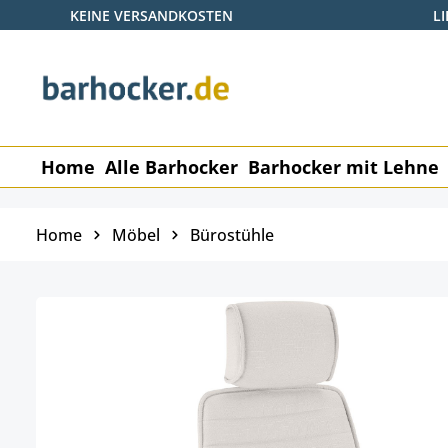
KEINE VERSANDKOSTEN
L
 Hauptinhalt springen
Zur Suche springen
Zur Hauptnavigation springen
Home
Alle Barhocker
Barhocker mit Lehne
Home
Möbel
Bürostühle