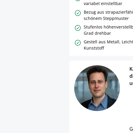
variabel einstellbar
Bezug aus strapazierfäh
schönem Steppmuster
Stufenlos höhenverstell
Grad drehbar
Gestell aus Metall, Leich
Kunststoff
K
d
u
G