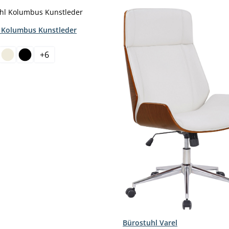
 Kolumbus Kunstleder
hlen
+
6
Bürostuhl Varel