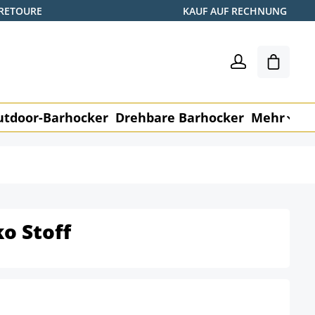
 RETOURE
KAUF AUF RECHNUNG
Warenk
utdoor-Barhocker
Drehbare Barhocker
Mehr
M
o Stoff