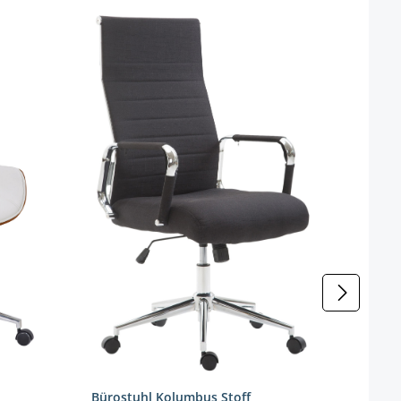
Büro
Farbe
Bürostuhl Kolumbus Stoff