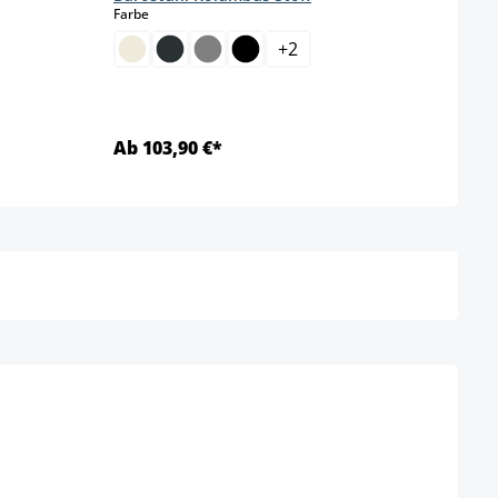
auswählen
Farbe
+
2
Ab 103,90 €*
Ab 8
Details