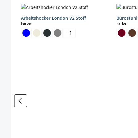
Produktgalerie überspringen
Arbeitshocker London V2 Stoff
Bürostuhl
auswählen
auswä
Farbe
Farbe
+
1