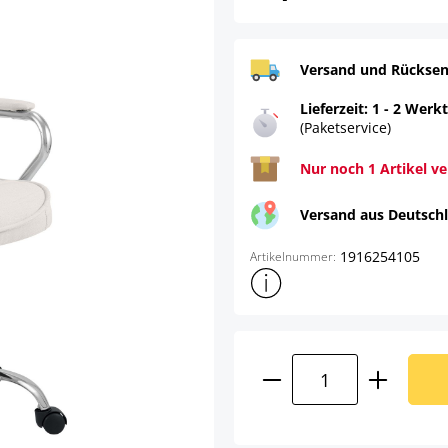
Versand und Rücksen
Lieferzeit: 1 - 2 Werk
(Paketservice)
Nur noch 1 Artikel v
Versand aus Deutsch
1916254105
Artikelnummer:
Weitere Produktinformatione
Produkt Anzahl: G