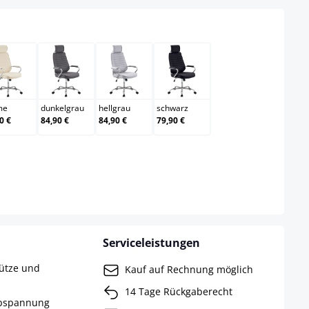
creme
dunkelgrau
hellgrau
schwarz
me
dunkelgrau
hellgrau
schwarz
0 €
84,90 €
84,90 €
79,90 €
it nicht verfügbar.)
Serviceleistungen
tütze und
Kauf auf Rechnung möglich
14 Tage Rückgaberecht
ppspannung