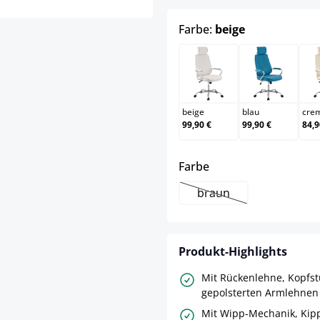
auswählen
Farbe:
beige
beige
blau
beige
blau
cre
99,90 €
99,90 €
84,9
auswählen
Farbe
braun
(Diese Option ist zurze
Produkt-Highlights
Mit Rückenlehne, Kopfs
gepolsterten Armlehnen
Mit Wipp-Mechanik, Ki