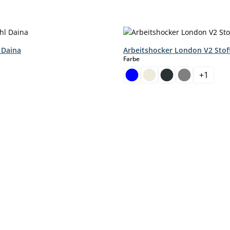
 Daina
Arbeitshocker London V2 Stof
hlen
auswählen
Farbe
+
1