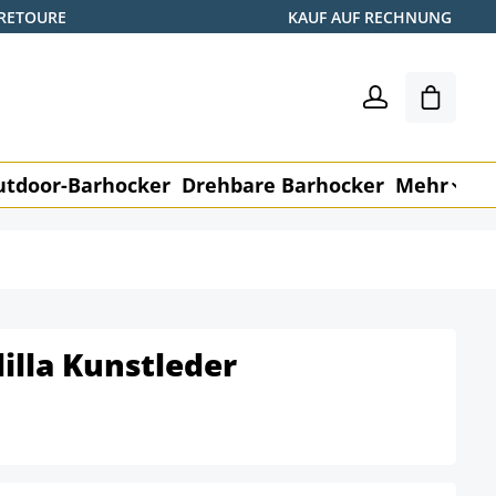
 RETOURE
KAUF AUF RECHNUNG
Shoppin
utdoor-Barhocker
Drehbare Barhocker
Mehr
M
illa Kunstleder