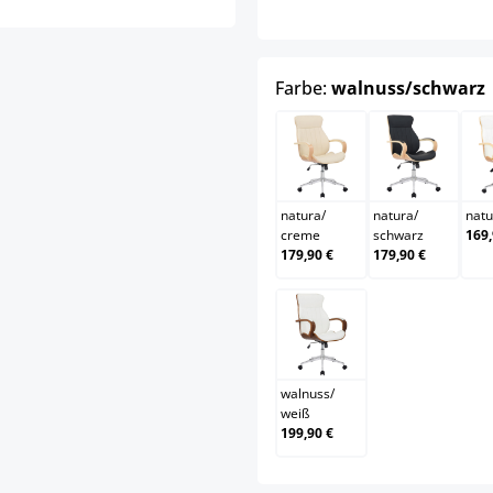
Farbe:
walnuss/schwarz
natura/creme
natura/s
natura
/
natura
/
natu
creme
schwarz
169,
179,90 €
179,90 €
walnuss/weiß
walnuss
/
weiß
199,90 €