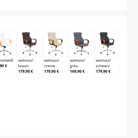
auswählen
chwarz
natura/weiß
walnuss/braun
walnuss/creme
walnuss/grau
walnuss/sch
ra
/
weiß
walnuss
/
walnuss
/
walnuss
/
walnuss
/
90 €
braun
creme
grau
schwarz
179,90 €
179,90 €
169,90 €
179,90 €