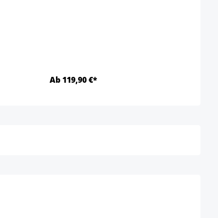
Büros
Farbe
Ab 119,90 €*
Ab 1
Details