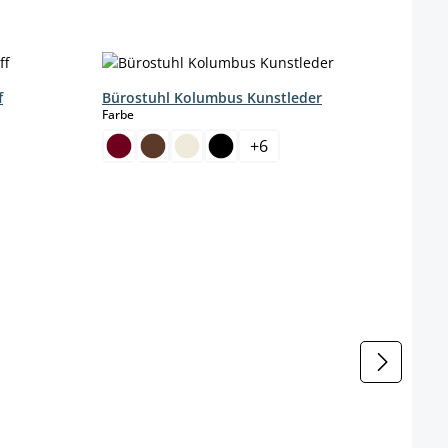
f
Bürostuhl Kolumbus Kunstleder
auswählen
Farbe
+
6