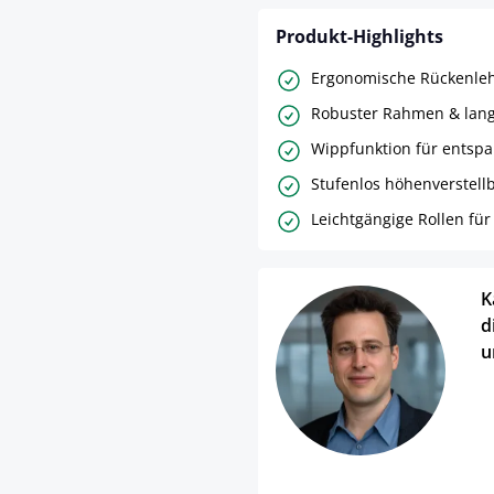
Produkt-Highlights
Ergonomische Rückenleh
Robuster Rahmen & lang
Wippfunktion für entspa
Stufenlos höhenverstellb
Leichtgängige Rollen für 
K
d
u