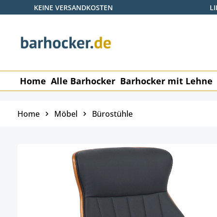
KEINE VERSANDKOSTEN
L
 Hauptinhalt springen
Zur Suche springen
Zur Hauptnavigation springen
Home
Alle Barhocker
Barhocker mit Lehne
Home
Möbel
Bürostühle