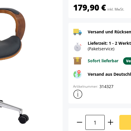
179,90 €
inkl. MwSt.
Versand und Rücksen
Lieferzeit: 1 - 2 Werk
(Paketservice)
Sofort lieferbar
Ve
Versand aus Deutsch
314327
Artikelnummer:
Weitere Produktinformatione
Produkt Anzahl: G