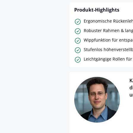
Produkt-Highlights
Ergonomische Rückenleh
Robuster Rahmen & lang
Wippfunktion für entspa
Stufenlos höhenverstellb
Leichtgängige Rollen für 
K
d
u