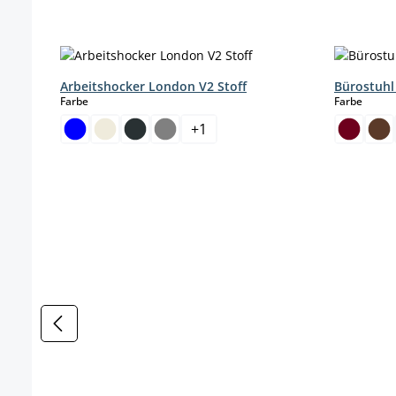
Produktgalerie überspringen
Arbeitshocker London V2 Stoff
Bürostuhl
auswählen
auswä
Farbe
Farbe
+
1