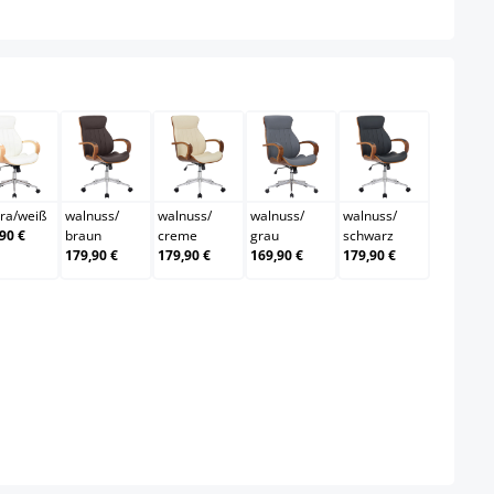
ählen
chwarz
natura/weiß
walnuss/braun
walnuss/creme
walnuss/grau
walnuss/sch
ra
/
weiß
walnuss
/
walnuss
/
walnuss
/
walnuss
/
90 €
braun
creme
grau
schwarz
179,90 €
179,90 €
169,90 €
179,90 €