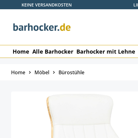
KEINE VERSANDKOSTEN
L
 Hauptinhalt springen
Zur Suche springen
Zur Hauptnavigation springen
Home
Alle Barhocker
Barhocker mit Lehne
Home
Möbel
Bürostühle