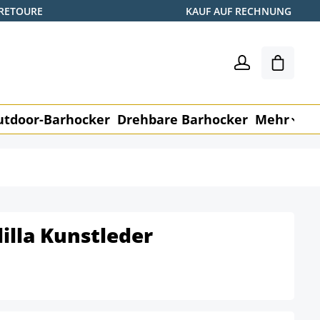
 RETOURE
KAUF AUF RECHNUNG
Warenk
utdoor-Barhocker
Drehbare Barhocker
Mehr
M
illa Kunstleder