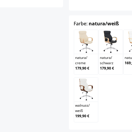
ausw
Farbe:
natura/weiß
natura/creme
natura/s
natura
/
natura
/
natu
creme
schwarz
169,
179,90 €
179,90 €
walnuss/weiß
walnuss
/
weiß
199,90 €