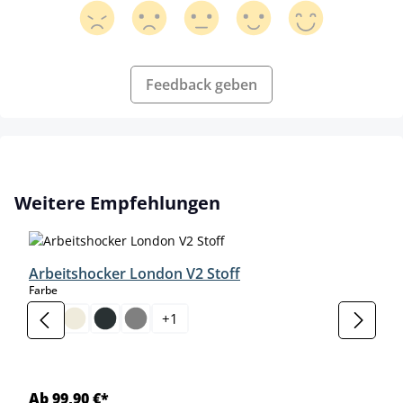
Feedback geben
Produktgalerie überspringen
Weitere Empfehlungen
Arbeitshocker London V2 Stoff
auswählen
Farbe
+
1
Ab 99,90 €*