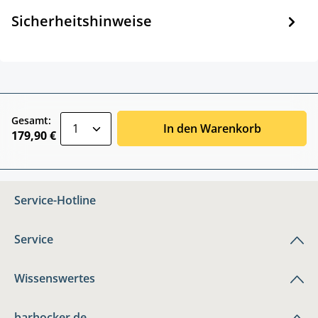
Sicherheitshinweise
zentheme.component.product.quantitySele
Gesamt:
In den Warenkorb
179,90 €
Service-Hotline
Service
Wissenswertes
barhocker.de