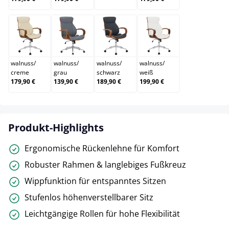
walnuss/creme
walnuss/grau
walnuss/schwarz
walnuss/weiß
walnuss
/
walnuss
/
walnuss
/
walnuss
/
creme
grau
schwarz
weiß
179,90 €
139,90 €
189,90 €
199,90 €
Produkt-Highlights
Ergonomische Rückenlehne für Komfort
Robuster Rahmen & langlebiges Fußkreuz
Wippfunktion für entspanntes Sitzen
Stufenlos höhenverstellbarer Sitz
Leichtgängige Rollen für hohe Flexibilität