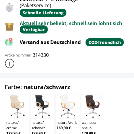
(Paketservice)
Schnelle Lieferung
Aktuell sehr beliebt, schnell sein lohnt sich
Verfügbar
Versand aus Deutschland
CO2-freundlich
314330
Artikelnummer:
Weitere Produktinformationen anzeigen
auswählen
Farbe:
natura/schwarz
natura/creme
natura/schwarz
natura/weiß
walnuss/braun
natura
/
natura
/
natura
/
weiß
walnuss
/
creme
schwarz
169,90 €
braun
179,90 €
179,90 €
179,90 €