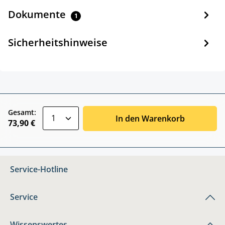
Dokumente
1
Sicherheitshinweise
zentheme.component.product.quantitySele
Gesamt:
In den Warenkorb
73,90 €
Service-Hotline
Service
Wissenswertes