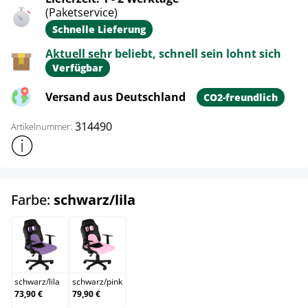
(Paketservice)
Schnelle Lieferung
Aktuell sehr beliebt, schnell sein lohnt sich
Verfügbar
Versand aus Deutschland
CO2-freundlich
314490
Artikelnummer:
Weitere Produktinformationen anzeigen
auswählen
Farbe:
schwarz/lila
schwarz/lila
schwarz/pink
schwarz
/
lila
schwarz
/
pink
73,90 €
79,90 €