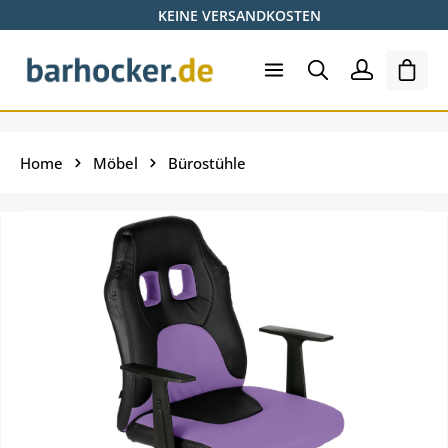
KEINE VERSANDKOSTEN
Zum Hauptinhalt springen
Ware
Home
Möbel
Bürostühle