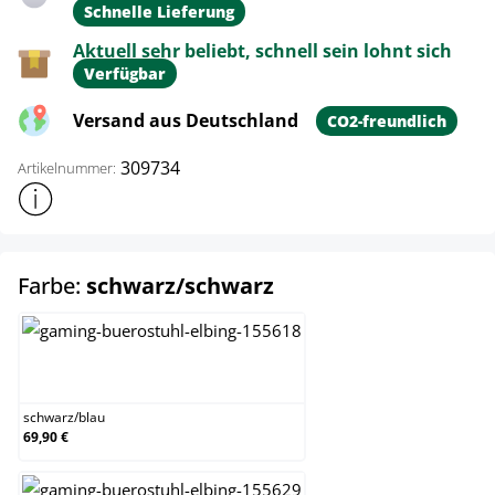
Schnelle Lieferung
Aktuell sehr beliebt, schnell sein lohnt sich
Verfügbar
Versand aus Deutschland
CO2-freundlich
309734
Artikelnummer:
Weitere Produktinformationen anzeigen
auswählen
Farbe:
schwarz/schwarz
schwarz/blau
schwarz
/
blau
69,90 €