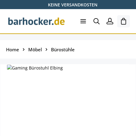
KEINE VERSANDKOSTEN
Zum Hauptinhalt springen
Ware
Home
Möbel
Bürostühle