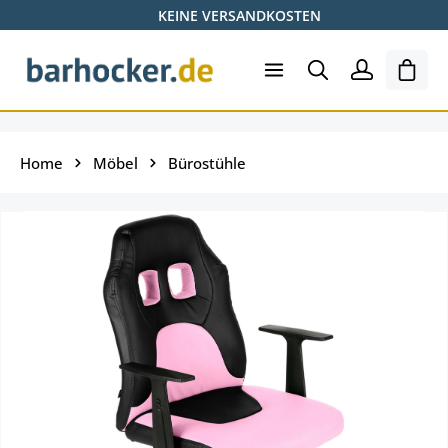
KEINE VERSANDKOSTEN
Zum Hauptinhalt springen
Ware
Home
Möbel
Bürostühle