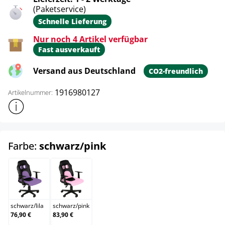
(Paketservice)
Schnelle Lieferung
Nur noch 4 Artikel verfügbar
Fast ausverkauft
Versand aus Deutschland
CO2-freundlich
1916980127
Artikelnummer:
Weitere Produktinformationen anzeigen
auswählen
Farbe:
schwarz/pink
schwarz/lila
schwarz/pink
schwarz
/
lila
schwarz
/
pink
76,90 €
83,90 €