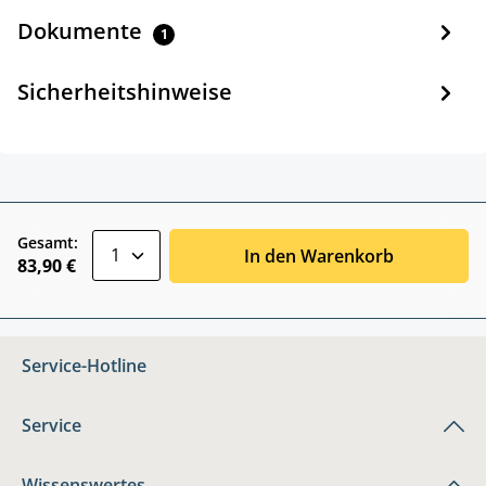
Dokumente
1
Sicherheitshinweise
zentheme.component.product.quantitySele
Gesamt:
In den Warenkorb
83,90 €
Service-Hotline
Service
Wissenswertes