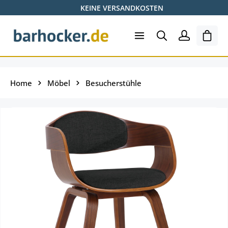
KEINE VERSANDKOSTEN
Zum Hauptinhalt springen
Ware
Home
Möbel
Besucherstühle