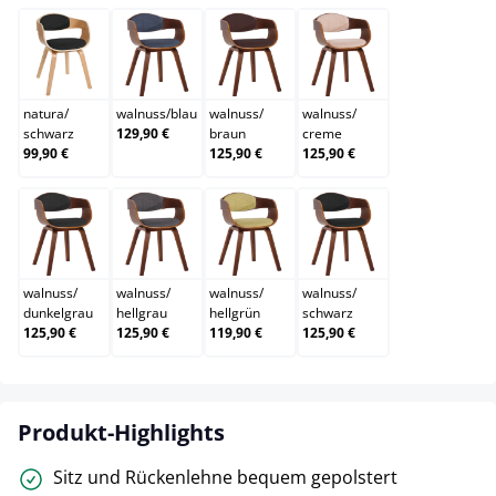
natura/schwarz
walnuss/blau
walnuss/braun
walnuss/creme
natura
/
walnuss
/
blau
walnuss
/
walnuss
/
schwarz
129,90 €
braun
creme
99,90 €
125,90 €
125,90 €
walnuss/dunkelgrau
walnuss/hellgrau
walnuss/hellgrün
walnuss/schwarz
walnuss
/
walnuss
/
walnuss
/
walnuss
/
dunkelgrau
hellgrau
hellgrün
schwarz
125,90 €
125,90 €
119,90 €
125,90 €
Produkt-Highlights
Sitz und Rückenlehne bequem gepolstert