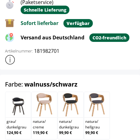
(Paketservice)
Schnelle Lieferung
Sofort lieferbar
Verfügbar
Versand aus Deutschland
CO2-freundlich
181982701
Artikelnummer:
Weitere Produktinformationen anzeigen
auswählen
Farbe:
walnuss/schwarz
grau/dunkelgrau
natura/creme
natura/dunkelgrau
natura/hellgrau
grau
/
natura
/
natura
/
natura
/
dunkelgrau
creme
dunkelgrau
hellgrau
124,90 €
119,90 €
99,90 €
99,90 €