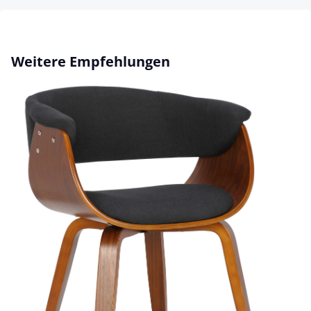
Produktgalerie überspringen
Weitere Empfehlungen