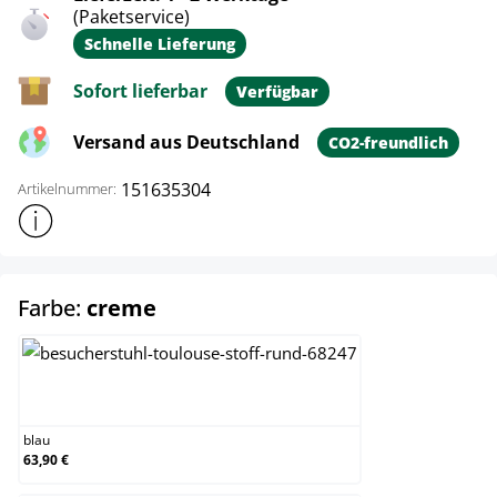
(Paketservice)
Schnelle Lieferung
Sofort lieferbar
Verfügbar
Versand aus Deutschland
CO2-freundlich
151635304
Artikelnummer:
Weitere Produktinformationen anzeigen
auswählen
Farbe:
creme
blau
blau
63,90 €