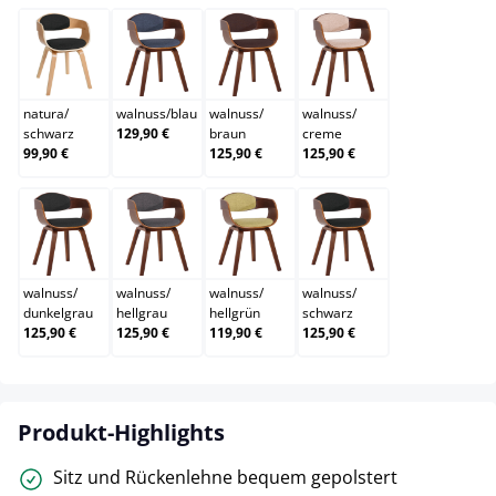
natura/schwarz
walnuss/blau
walnuss/braun
walnuss/creme
natura
/
walnuss
/
blau
walnuss
/
walnuss
/
schwarz
129,90 €
braun
creme
99,90 €
125,90 €
125,90 €
walnuss/dunkelgrau
walnuss/hellgrau
walnuss/hellgrün
walnuss/schwarz
walnuss
/
walnuss
/
walnuss
/
walnuss
/
dunkelgrau
hellgrau
hellgrün
schwarz
125,90 €
125,90 €
119,90 €
125,90 €
Produkt-Highlights
Sitz und Rückenlehne bequem gepolstert