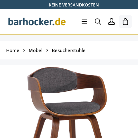
KEINE VERSANDKOSTEN
Zum Hauptinhalt springen
Ware
Home
Möbel
Besucherstühle