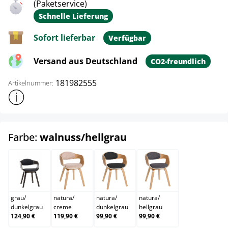
(Paketservice)
Schnelle Lieferung
Sofort lieferbar
Verfügbar
Versand aus Deutschland
CO2-freundlich
181982555
Artikelnummer:
Weitere Produktinformationen anzeigen
auswählen
Farbe:
walnuss/hellgrau
grau/dunkelgrau
natura/creme
natura/dunkelgrau
natura/hellgrau
grau
/
natura
/
natura
/
natura
/
dunkelgrau
creme
dunkelgrau
hellgrau
124,90 €
119,90 €
99,90 €
99,90 €