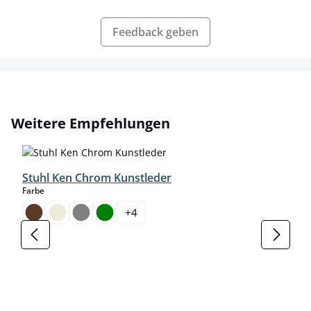
Feedback geben
Produktgalerie überspringen
Weitere Empfehlungen
Stuhl Ken Chrom Kunstleder
auswählen
Farbe
+
4