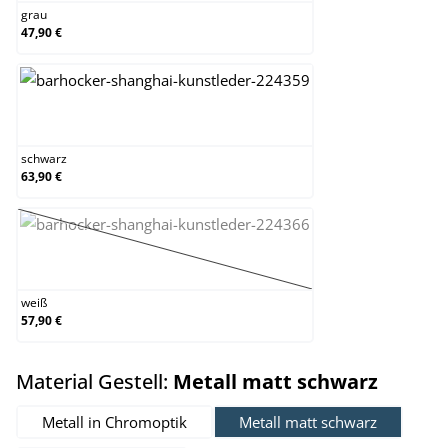
grau
47,90 €
schwarz
schwarz
63,90 €
weiß
(Diese Option ist zurzeit nicht verfügbar.)
weiß
57,90 €
auswäh
Material Gestell:
Metall matt schwarz
Metall in Chromoptik
Metall matt schwarz