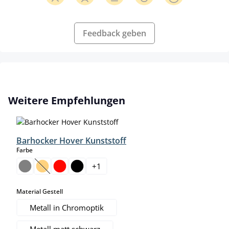
Feedback geben
Produktgalerie überspringen
Weitere Empfehlungen
Barhocker Hover Kunststoff
auswählen
Farbe
+
1
(Diese Option ist zurzeit nicht verfügbar.)
auswählen
Material Gestell
Metall in Chromoptik
Metall matt schwarz