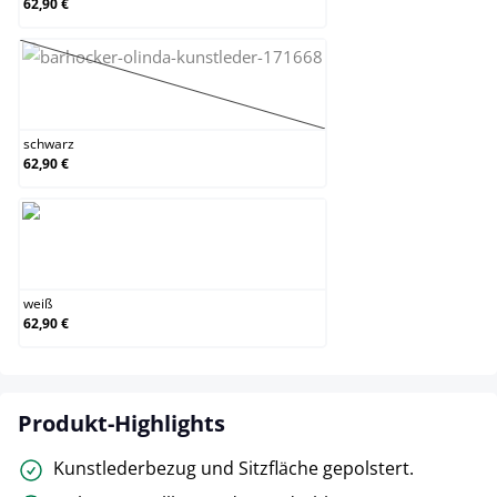
62,90 €
schwarz
(Diese Option ist zurzeit nicht verfügbar.)
schwarz
62,90 €
weiß
weiß
62,90 €
Produkt-Highlights
Kunstlederbezug und Sitzfläche gepolstert.