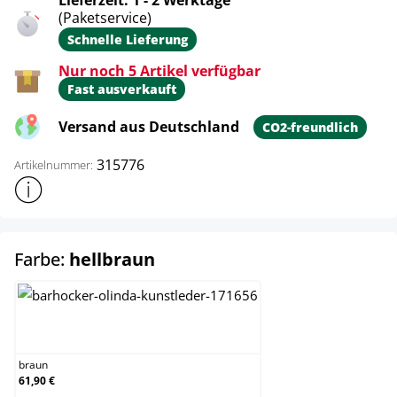
Lieferzeit: 1 - 2 Werktage
(Paketservice)
Schnelle Lieferung
Nur noch 5 Artikel verfügbar
Fast ausverkauft
Versand aus Deutschland
CO2-freundlich
315776
Artikelnummer:
Weitere Produktinformationen anzeigen
auswählen
Farbe:
hellbraun
braun
braun
61,90 €