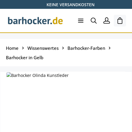
KEINE VERSANDKOSTEN
Zum Hauptinhalt springen
Ware
Home
Wissenswertes
Barhocker-Farben
Barhocker in Gelb