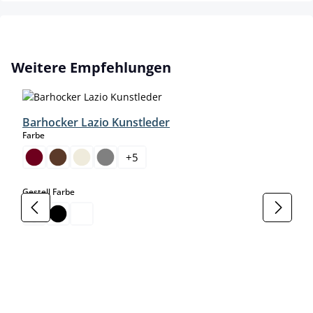
Produktgalerie überspringen
Weitere Empfehlungen
Barhocker Lazio Kunstleder
auswählen
Farbe
+
5
auswählen
Gestell Farbe