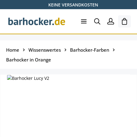
KEINE VERSANDKOSTEN
Zum Hauptinhalt springen
Ware
Home
Wissenswertes
Barhocker-Farben
Barhocker in Orange