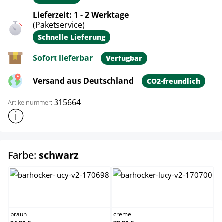
Lieferzeit: 1 - 2 Werktage
(Paketservice)
Schnelle Lieferung
Sofort lieferbar
Verfügbar
Versand aus Deutschland
CO2-freundlich
315664
Artikelnummer:
Weitere Produktinformationen anzeigen
auswählen
Farbe:
schwarz
braun
creme
braun
creme