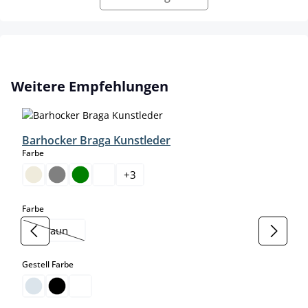
Produktgalerie überspringen
Weitere Empfehlungen
Barhocker Braga Kunstleder
auswählen
Farbe
+
3
auswählen
Farbe
braun
(Diese Option ist zurzeit nicht verfügbar.)
auswählen
Gestell Farbe