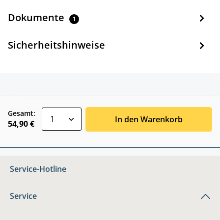
Dokumente
1
Sicherheitshinweise
zentheme.component.product.quantitySele
Gesamt:
In den Warenkorb
54,90 €
Service-Hotline
Service