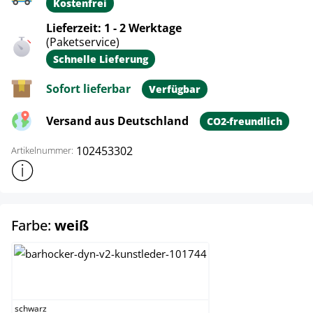
Kostenfrei
Lieferzeit: 1 - 2 Werktage
(Paketservice)
Schnelle Lieferung
Sofort lieferbar
Verfügbar
Versand aus Deutschland
CO2-freundlich
102453302
Artikelnummer:
Weitere Produktinformationen anzeigen
auswählen
Farbe:
weiß
schwarz
schwarz