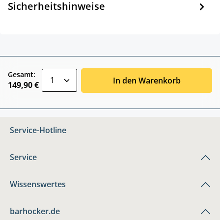
Sicherheitshinweise
zentheme.component.product.quantitySele
Gesamt:
In den Warenkorb
149,90 €
Service-Hotline
Service
Wissenswertes
barhocker.de