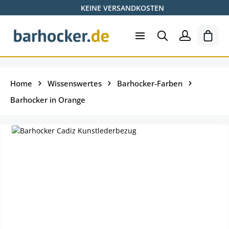
KEINE VERSANDKOSTEN
Zum Hauptinhalt springen
Ware
Home
Wissenswertes
Barhocker-Farben
Barhocker in Orange