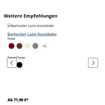
Produktgalerie überspringen
Weitere Empfehlungen
Barhocker Lazio Kunstleder
auswählen
Farbe
+
5
auswählen
Gestell Farbe
Ab 71,90 €*