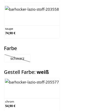
taupe
taupe
74,90 €
auswählen
Farbe
schwarz
(Diese Option ist zurzeit nicht verfügbar.)
auswählen
Gestell Farbe:
weiß
chrom
chrom
54,90 €