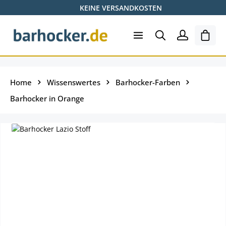
KEINE VERSANDKOSTEN
Zum Hauptinhalt springen
Ware
Home
Wissenswertes
Barhocker-Farben
Barhocker in Orange