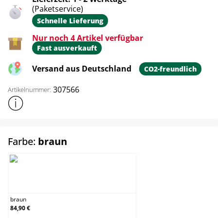
(Paketservice)
Schnelle Lieferung
Nur noch 4 Artikel verfügbar
Fast ausverkauft
Versand aus Deutschland
CO2-freundlich
307566
Artikelnummer:
Weitere Produktinformationen anzeigen
auswählen
Farbe:
braun
braun
braun
84,90 €