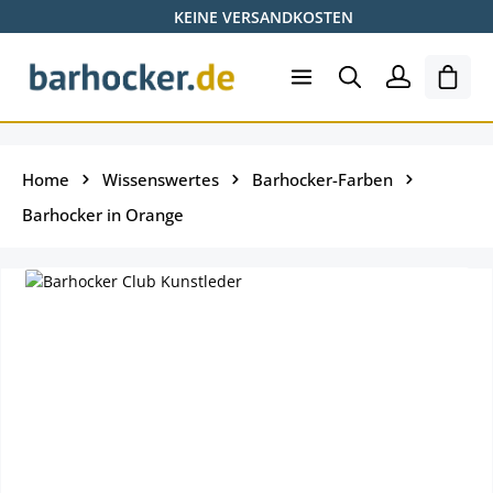
KEINE VERSANDKOSTEN
Zum Hauptinhalt springen
Ware
Home
Wissenswertes
Barhocker-Farben
Barhocker in Orange