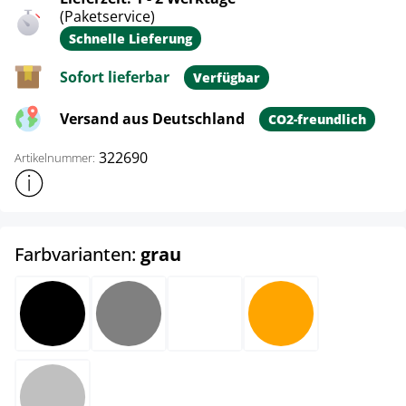
(Paketservice)
Schnelle Lieferung
Sofort lieferbar
Verfügbar
Versand aus Deutschland
CO2-freundlich
322690
Artikelnummer:
Weitere Produktinformationen anzeigen
auswählen
Farbvarianten:
grau
schwarz
grau
weiß
orange