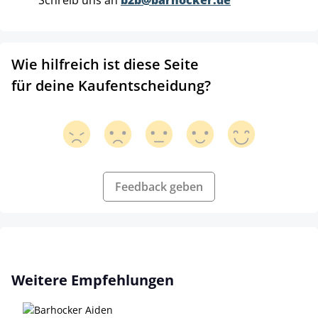
Schreib uns an
b2b@barhocker.de
Wie hilfreich ist diese Seite
für deine Kaufentscheidung?
Feedback geben
Produktgalerie überspringen
Weitere Empfehlungen