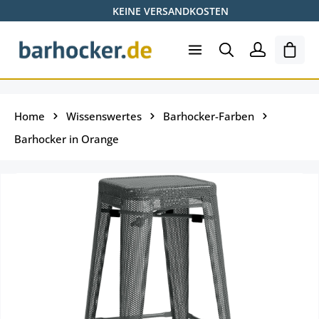
KEINE VERSANDKOSTEN
Zum Hauptinhalt springen
Ware
Home
Wissenswertes
Barhocker-Farben
Barhocker in Orange