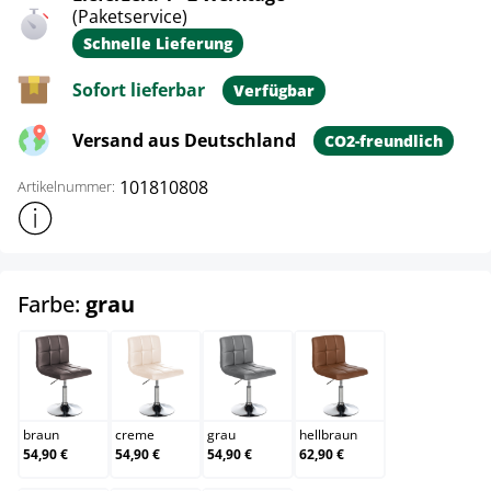
(Paketservice)
Schnelle Lieferung
Sofort lieferbar
Verfügbar
Versand aus Deutschland
CO2-freundlich
101810808
Artikelnummer:
Weitere Produktinformationen anzeigen
auswählen
Farbe:
grau
braun
creme
grau
hellbraun
braun
creme
grau
hellbraun
54,90 €
54,90 €
54,90 €
62,90 €