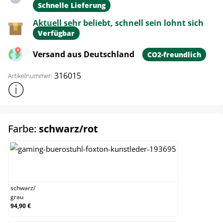
Schnelle Lieferung
Aktuell sehr beliebt, schnell sein lohnt sich
Verfügbar
Versand aus Deutschland
CO2-freundlich
316015
Artikelnummer:
Weitere Produktinformationen anzeigen
auswählen
Farbe:
schwarz/rot
schwarz/grau
schwarz
/
grau
94,90 €