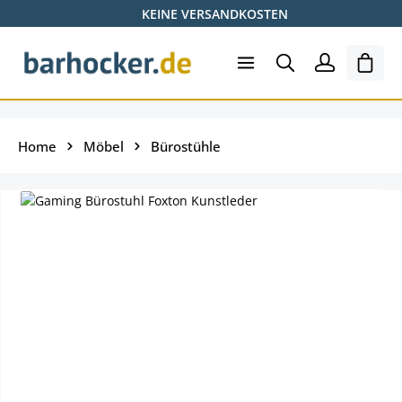
KEINE VERSANDKOSTEN
Zum Hauptinhalt springen
Ware
Home
Möbel
Bürostühle