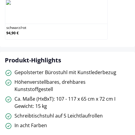
schwarz/rot
schwarz
/
rot
94,90 €
Produkt-Highlights
Gepolsterter Bürostuhl mit Kunstlederbezug
Höhenverstellbares, drehbares
Kunststoffgestell
Ca. Maße (HxBxT): 107 - 117 x 65 cm x 72 cm I
Gewicht: 15 kg
Schreibtischstuhl auf 5 Leichtlaufrollen
In acht Farben