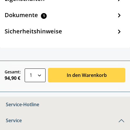
Dokumente
1
Sicherheitshinweise
zentheme.component.product.quantitySele
Gesamt:
In den Warenkorb
94,90 €
Service-Hotline
Service