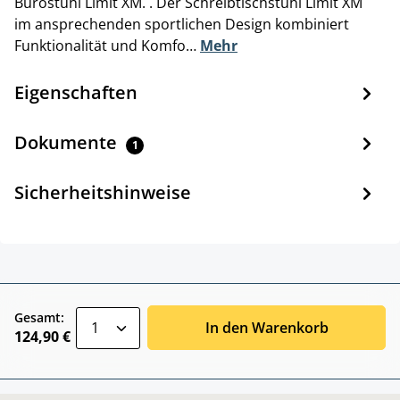
Bürostuhl Limit XM. . Der Schreibtischstuhl Limit XM
im ansprechenden sportlichen Design kombiniert
Funktionalität und Komfo…
Mehr
Eigenschaften
Dokumente
1
Sicherheitshinweise
zentheme.component.product.quantitySele
Gesamt:
In den Warenkorb
124,90 €