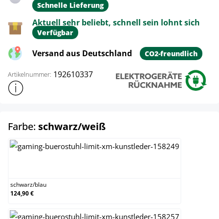
Schnelle Lieferung
Aktuell sehr beliebt, schnell sein lohnt sich
Verfügbar
Versand aus Deutschland
CO2-freundlich
192610337
Artikelnummer:
Weitere Produktinformationen anzeigen
auswählen
Farbe:
schwarz/weiß
schwarz/blau
schwarz
/
blau
124,90 €