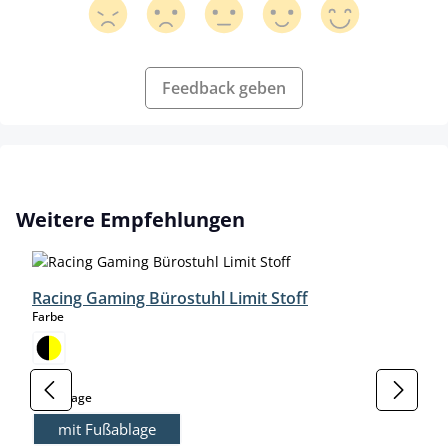
Feedback geben
Produktgalerie überspringen
Weitere Empfehlungen
Racing Gaming Bürostuhl Limit Stoff
auswählen
Farbe
auswählen
Fußablage
mit Fußablage