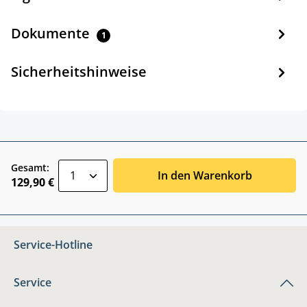
Dokumente
1
Sicherheitshinweise
zentheme.component.product.quantitySele
Gesamt:
In den Warenkorb
129,90 €
Service-Hotline
Service