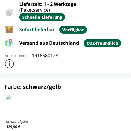
Lieferzeit: 1 - 2 Werktage
(Paketservice)
Schnelle Lieferung
Sofort lieferbar
Verfügbar
Versand aus Deutschland
CO2-freundlich
1916680128
Artikelnummer:
Weitere Produktinformationen anzeigen
auswählen
Farbe:
schwarz/gelb
schwarz/gelb
schwarz
/
gelb
129,90 €