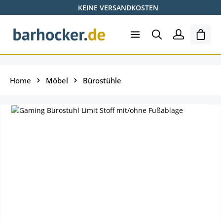
KEINE VERSANDKOSTEN
Zum Hauptinhalt springen
Ware
Home
Möbel
Bürostühle