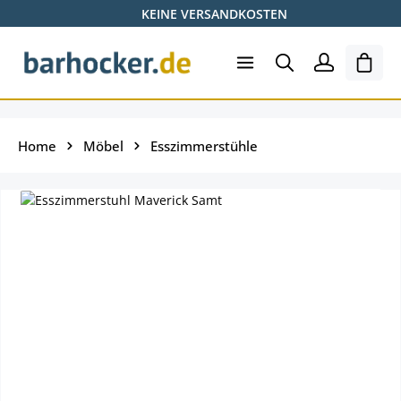
KEINE VERSANDKOSTEN
Zum Hauptinhalt springen
Ware
Home
Möbel
Esszimmerstühle