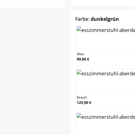
auswä
Farbe:
dunkelgrün
blau
blau
99,90 €
brau
braun
125,90 €
cre