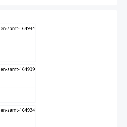
hlen
n
me