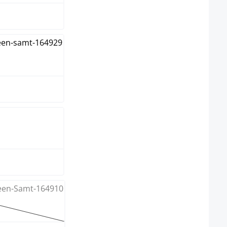
elgrau
elgrün
e Option ist zurzeit nicht verfügbar.)