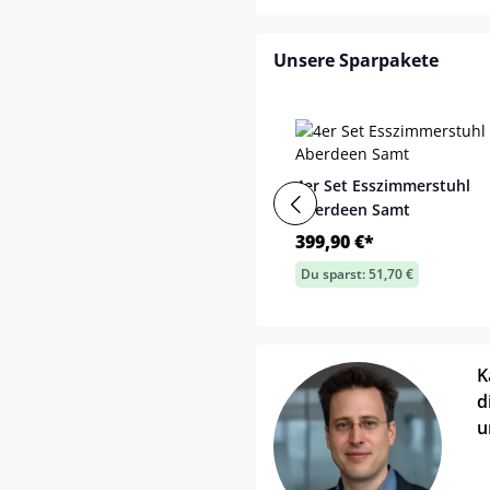
Unsere Sparpakete
4er Set Esszimmerstuhl
Aberdeen Samt
399,90 €*
Du sparst: 51,70 €
K
d
u