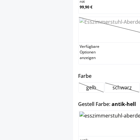
rot
99,90 €
schw
(Dies
Verfügbare
Optionen
anzeigen
auswählen
Farbe
gelb
schwarz
(Diese Option ist zurzei
(Diese Op
a
Gestell Farbe:
antik-hell
antik