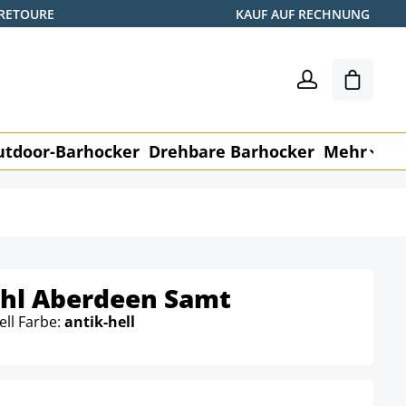
 RETOURE
KAUF AUF RECHNUNG
Shoppin
utdoor-Barhocker
Drehbare Barhocker
Mehr
M
hl Aberdeen Samt
ell Farbe:
antik-hell