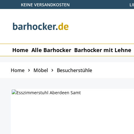
KEINE VERSANDKOSTEN
L
 Hauptinhalt springen
Zur Suche springen
Zur Hauptnavigation springen
Home
Alle Barhocker
Barhocker mit Lehne
Home
Möbel
Besucherstühle