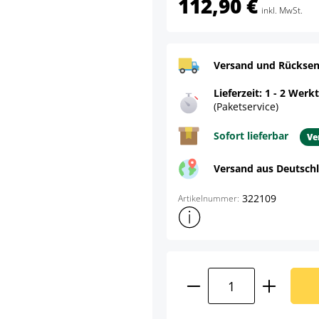
112,90 €
inkl. MwSt.
Versand und Rücksen
Lieferzeit: 1 - 2 Werk
(Paketservice)
Sofort lieferbar
Ve
Versand aus Deutsch
322109
Artikelnummer:
Weitere Produktinformatione
Produkt Anzahl: G