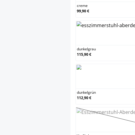
creme
99,90 €
dunk
dunkelgrau
115,90 €
dunk
dunkelgrün
112,90 €
gelb
(Dies