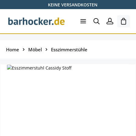
KEINE VERSANDKOSTEN
Zum Hauptinhalt springen
Ware
Home
Möbel
Esszimmerstühle