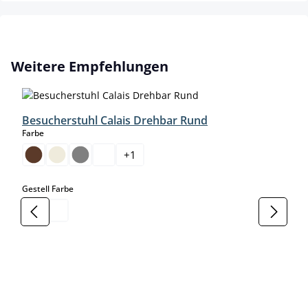
Produktgalerie überspringen
Weitere Empfehlungen
Besucherstuhl Calais Drehbar Rund
auswählen
Farbe
+
1
auswählen
Gestell Farbe