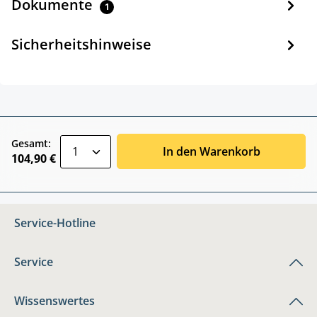
Dokumente
1
Sicherheitshinweise
zentheme.component.product.quantitySele
Gesamt:
In den Warenkorb
104,90 €
Service-Hotline
Service
Wissenswertes