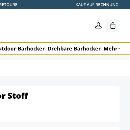
 RETOURE
KAUF AUF RECHNUNG
Warenk
utdoor-Barhocker
Drehbare Barhocker
Mehr
M
r Stoff