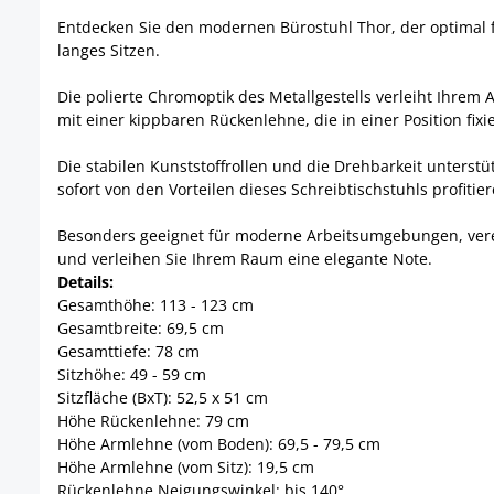
Entdecken Sie den modernen Bürostuhl Thor, der optimal für
langes Sitzen.
Die polierte Chromoptik des Metallgestells verleiht Ihrem 
mit einer kippbaren Rückenlehne, die in einer Position fix
Die stabilen Kunststoffrollen und die Drehbarkeit unterst
sofort von den Vorteilen dieses Schreibtischstuhls profitie
Besonders geeignet für moderne Arbeitsumgebungen, vereint
und verleihen Sie Ihrem Raum eine elegante Note.
Details:
Gesamthöhe: 113 - 123 cm
Gesamtbreite: 69,5 cm
Gesamttiefe: 78 cm
Sitzhöhe: 49 - 59 cm
Sitzfläche (BxT): 52,5 x 51 cm
Höhe Rückenlehne: 79 cm
Höhe Armlehne (vom Boden): 69,5 - 79,5 cm
Höhe Armlehne (vom Sitz): 19,5 cm
Rückenlehne Neigungswinkel: bis 140°