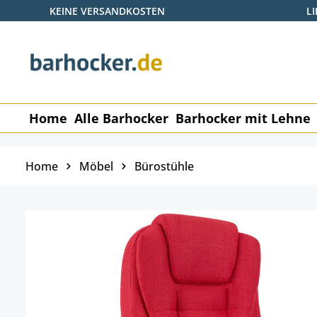
KEINE VERSANDKOSTEN
L
 Hauptinhalt springen
Zur Suche springen
Zur Hauptnavigation springen
Home
Alle Barhocker
Barhocker mit Lehne
Home
Möbel
Bürostühle