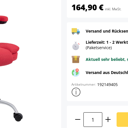
164,90 €
inkl. MwSt.
Versand und Rücksen
Lieferzeit: 1 - 2 Werk
(Paketservice)
Aktuell sehr beliebt, 
Versand aus Deutsch
192149405
Artikelnummer:
Weitere Produktinformatione
Produkt Anzahl: G