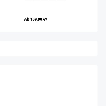
Ab 159,90 €*
Ab 8
Details