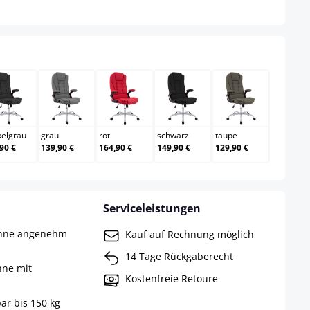
dunkelgrau
grau
rot
schwarz
taupe
kelgrau
grau
rot
schwarz
taupe
90 €
139,90 €
164,90 €
149,90 €
129,90 €
Serviceleistungen
ehne angenehm
Kauf auf Rechnung möglich
14 Tage Rückgaberecht
hne mit
Kostenfreie Retoure
ar bis 150 kg