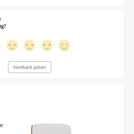
e
ng?
Feedback geben