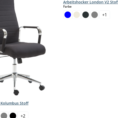
Arbeitshocker London V2 Stof
auswählen
Farbe
+
1
 Kolumbus Stoff
hlen
+
2