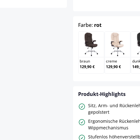
auswählen
Farbe:
rot
braun
creme
braun
creme
dun
129,90 €
129,90 €
149,
Produkt-Highlights
Sitz, Arm- und Rückenl
gepolstert
Ergonomische Rückenle
Wippmechanismus
Stufenlos höhenverstellb