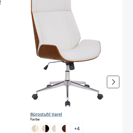
f
Büro
Farbe
Bürostuhl Varel
auswählen
Farbe
+
4