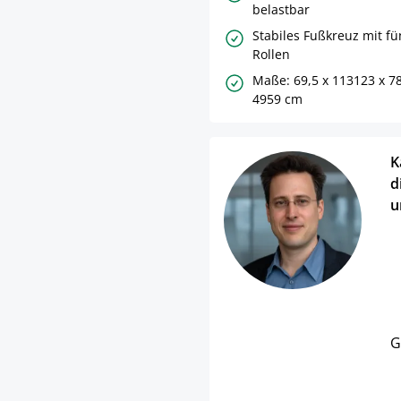
belastbar
Stabiles Fußkreuz mit fü
Rollen
Maße: 69,5 x 113123 x 7
4959 cm
K
d
u
G