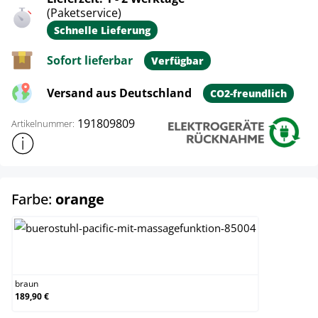
(Paketservice)
Schnelle Lieferung
Sofort lieferbar
Verfügbar
Versand aus Deutschland
CO2-freundlich
191809809
Artikelnummer:
Weitere Produktinformationen anzeigen
auswählen
Farbe:
orange
braun
braun
189,90 €