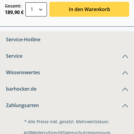
zentheme.component.product.quantitySele
Gesamt:
In den Warenkorb
189,90 €
Service-Hotline
Service
Wissenswertes
barhocker.de
Zahlungsarten
* Alle Preise inkl. gesetzl. Mehrwertsteuer.
AGB
Widerrufsrecht
Datenschutz
Impressum