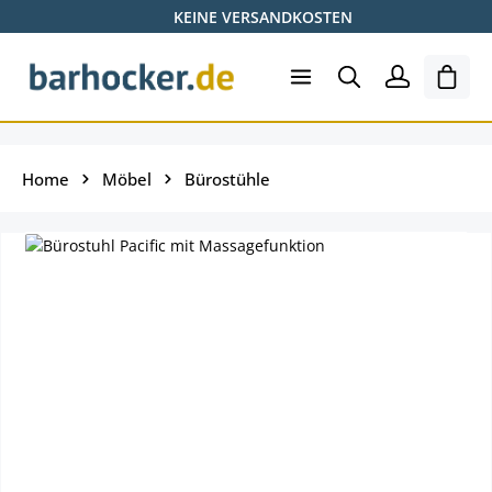
KEINE VERSANDKOSTEN
Zum Hauptinhalt springen
Ware
Home
Möbel
Bürostühle