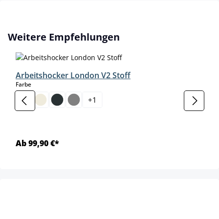
Produktgalerie überspringen
Weitere Empfehlungen
Arbeitshocker London V2 Stoff
auswählen
Farbe
+
1
Ab 99,90 €*